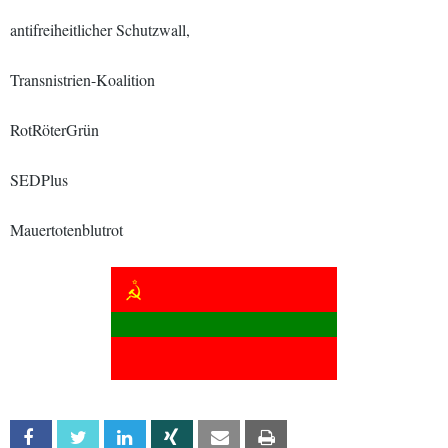
antifreiheitlicher Schutzwall,
Transnistrien-Koalition
RotRöterGrün
SEDPlus
Mauertotenblutrot
Facebook
Twitter
Linkedin
Xing
Email
Print