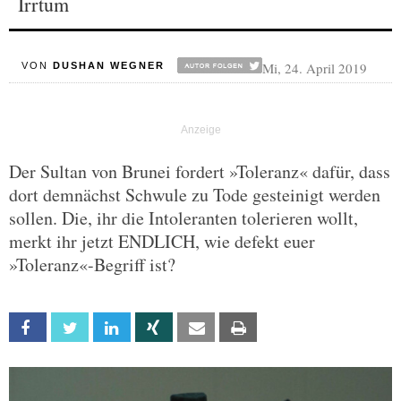
Irrtum
Mi, 24. April 2019
VON
DUSHAN WEGNER
Der Sultan von Brunei fordert »Toleranz« dafür, dass
dort demnächst Schwule zu Tode gesteinigt werden
sollen. Die, ihr die Intoleranten tolerieren wollt,
merkt ihr jetzt ENDLICH, wie defekt euer
»Toleranz«-Begriff ist?
Facebook
Twitter
Linkedin
Xing
Email
Print