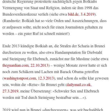
deutsche Regierung protestierte nachträglich gegen Bolkiahs
Vermengung von Staat und Religion, indem sie ihm 1998 das
Bundesverdienstkreuz verlieh (siehe etwa
bild.de, 3.4.2019
).
(Randnotiz: Bolkiah hat so viele Orden und Auszeichnungen, dass
er aufpassen sollte, nicht noch für einen Journalisten gehalten zu
werden – ein guter Ruf ist schnell ruiniert!)
Ende 2013 kündigte Bolkiah an, die Strafen der Scharia in Brunei
durchsetzen zu wollen, also etwa Handamputation für Diebstahl
und Steinigung für Ehebruch, zunächst nur für Muslime (siehe etwa
theguardian.com, 22.10.2013
) – wenige Monate zuvor hatte er sich
noch zum Schäkern und Lachen mit Barack Obama getroffen
(
washingtonpost.com, 12.3.2013
), und schon da sollte klar gewesen
sein, wohin die »Reise« für Brunei geht (
dailymail.co.uk,
27.3.2019
, meine Übersetzung: »Schwuler Sex und Ehebruch
werden mit Tod durch Steinigung bestrafbar sein…«).
2019 wird nun in Brunei »durchgezogen«, was seit buchstäblich