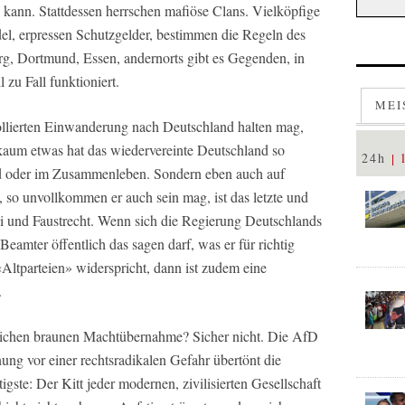
kann. Stattdessen herrschen mafiöse Clans. Vielköpfige
el, erpressen Schutzgelder, bestimmen die Regeln des
g, Dortmund, Essen, andernorts gibt es Gegenden, in
 zu Fall funktioniert.
MEI
llierten Einwanderung nach Deutschland halten mag,
kaum etwas hat das wiedervereinte Deutschland so
24h
ld oder im Zusammenleben. Sondern eben auch auf
, so unvollkommen er auch sein mag, ist das letzte und
i und Faustrecht. Wenn sich die Regierung Deutschlands
eamter öffentlich das sagen darf, was er für richtig
Altparteien» widerspricht, dann ist zudem eine
.
rlichen braunen Machtübernahme? Sicher nicht. Die AfD
ung vor einer rechtsradikalen Gefahr übertönt die
gste: Der Kitt jeder modernen, zivilisierten Gesellschaft