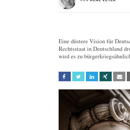
VON
RENÉ ZEYER
Eine düstere Vision für Deuts
Rechtsstaat in Deutschland dro
wird es zu bürgerkriegsähnl
Facebook
Twitter
Linkedin
Xing
Em