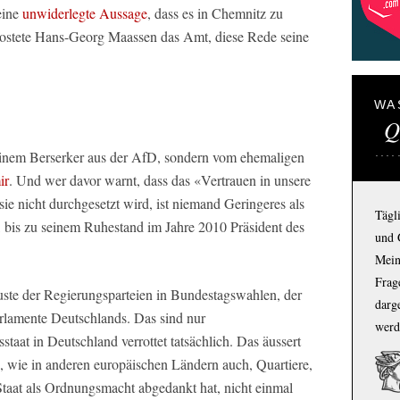
eine
unwiderlegte Aussage
, dass es in Chemnitz zu
ostete Hans-Georg Maassen das Amt, diese Rede seine
WA
Q
 einem Berserker aus der AfD, sondern vom ehemaligen
ir
. Und wer davor warnt, dass das «Vertrauen in unsere
sie nicht durchgesetzt wird, ist niemand Geringeres als
Tägl
, bis zu seinem Ruhestand im Jahre 2010 Präsident des
und 
Mein
Frage
ste der Regierungsparteien in Bundestagswahlen, der
darg
rlamente Deutschlands. Das sind nur
werd
aat in Deutschland verrottet tatsächlich. Das äussert
d, wie in anderen europäischen Ländern auch, Quartiere,
Staat als Ordnungsmacht abgedankt hat, nicht einmal