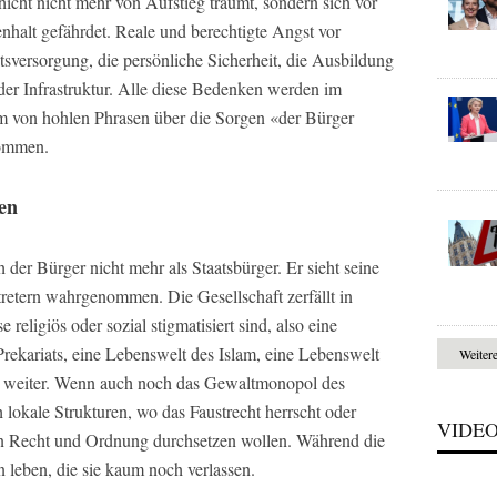
chicht nicht mehr von Aufstieg träumt, sondern sich vor
nhalt gefährdet. Reale und berechtigte Angst vor
sversorgung, die persönliche Sicherheit, die Ausbildung
der Infrastruktur. Alle diese Bedenken werden im
orm von hohlen Phrasen über die Sorgen «der Bürger
nommen.
ten
ch der Bürger nicht mehr als Staatsbürger. Er sieht seine
tretern wahrgenommen. Die Gesellschaft zerfällt in
e religiös oder sozial stigmatisiert sind, also eine
rekariats, eine Lebenswelt des Islam, eine Lebenswelt
Weiter
o weiter. Wenn auch noch das Gewaltmonopol des
ch lokale Strukturen, wo das Faustrecht herrscht oder
VIDE
on Recht und Ordnung durchsetzen wollen. Während die
leben, die sie kaum noch verlassen.