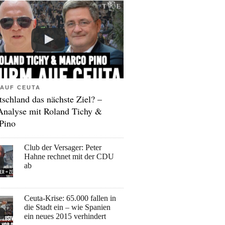
AUF CEUTA
tschland das nächste Ziel? –
Analyse mit Roland Tichy &
Pino
Club der Versager: Peter
Hahne rechnet mit der CDU
ab
Ceuta-Krise: 65.000 fallen in
die Stadt ein – wie Spanien
ein neues 2015 verhindert