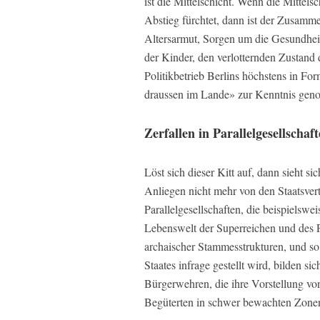
ist die Mittelschicht. Wenn die Mittels
Abstieg fürchtet, dann ist der Zusamme
Altersarmut, Sorgen um die Gesundheit
der Kinder, den verlotternden Zustand 
Politikbetrieb Berlins höchstens in F
draussen im Lande» zur Kenntnis ge
Zerfallen in Parallelgesellschaf
Löst sich dieser Kitt auf, dann sieht si
Anliegen nicht mehr von den Staatsver
Parallelgesellschaften, die beispielsweis
Lebenswelt der Superreichen und des P
archaischer Stammesstrukturen, und s
Staates infrage gestellt wird, bilden si
Bürgerwehren, die ihre Vorstellung v
Begüterten in schwer bewachten Zonen 