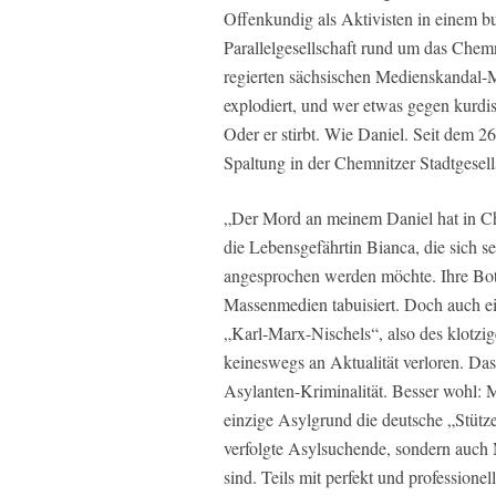
Offenkundig als Aktivisten in einem bu
Parallelgesellschaft rund um das Chem
regierten sächsischen Medienskandal-M
explodiert, und wer etwas gegen kurdis
Oder er stirbt. Wie Daniel. Seit dem 26
Spaltung in der Chemnitzer Stadtgesell
„Der Mord an meinem Daniel hat in Ch
die Lebensgefährtin Bianca, die sich s
angesprochen werden möchte. Ihre Botsc
Massenmedien tabuisiert. Doch auch ei
„Karl-Marx-Nischels“, also des klotz
keineswegs an Aktualität verloren. Das
Asylanten-Kriminalität. Besser wohl: Mi
einzige Asylgrund die deutsche „Stütz
verfolgte Asylsuchende, sondern auch M
sind. Teils mit perfekt und profession