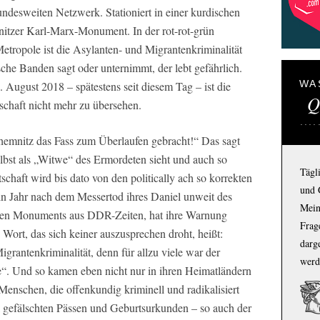
ndesweiten Netzwerk. Stationiert in einer kurdischen
nitzer Karl-Marx-Monument. In der rot-rot-grün
etropole ist die Asylanten- und Migrantenkriminalität
che Banden sagt oder unternimmt, der lebt gefährlich.
WA
. August 2018 – spätestens seit diesem Tag – ist die
Q
schaft nicht mehr zu übersehen.
emnitz das Fass zum Überlaufen gebracht!“ Das sagt
elbst als „Witwe“ des Ermordeten sieht und auch so
Tägl
haft wird bis dato von den politically ach so korrekten
und 
n Jahr nach dem Messertod ihres Daniel unweit des
Mein
igen Monuments aus DDR-Zeiten, hat ihre Warnung
Frage
 Wort, das sich keiner auszusprechen droht, heißt:
darg
grantenkriminalität, denn für allzu viele war der
werd
e“. Und so kamen eben nicht nur in ihren Heimatländern
enschen, die offenkundig kriminell und radikalisiert
ell gefälschten Pässen und Geburtsurkunden – so auch der