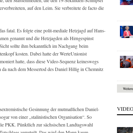
te, den Massenmedien, die den 19-Sekunden-Schnipsel
rverbreiteten, auf den Leim. Sie verbreitete de facto die
as fatal. Es folgte eine polit-mediale Hetzjagd auf Hans-
men genannt und die Hetzjagden als Hirngespinst
e Sicht sollte ihm bekanntlich im Nachgang beim
enkopf kosten. Dabei hatte der WerteUnionist
er moniert hatte, dass diese Video-Sequenz keineswegs
ch da nach dem Messertod des Daniel Hillig in Chemnitz
Weiter
VIDE
ksextremistische Gesinnung der mutmaßlichen Daniel-
ogar von einer „stalinistischen Organisation“. So
die PKK. Pünktlich zur sächsischen Landtagswahl
otschlags verurteilt. Das wird den Mann kaum