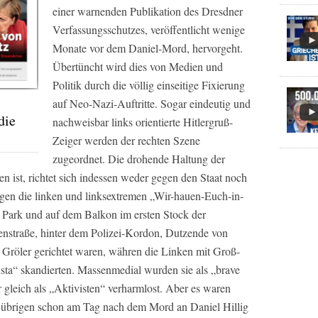
einer warnenden Publikation des Dresdner
Verfassungsschutzes, veröffentlicht wenige
Monate vor dem Daniel-Mord, hervorgeht.
Übertüncht wird dies von Medien und
Politik durch die völlig einseitige Fixierung
auf Neo-Nazi-Auftritte. Sogar eindeutig und
die
nachweisbar links orientierte Hitlergruß-
Zeiger werden der rechten Szene
zugeordnet. Die drohende Haltung der
 ist, richtet sich indessen weder gegen den Staat noch
egen die linken und linksextremen „Wir-hauen-Euch-in-
 Park und auf dem Balkon im ersten Stock der
enstraße, hinter dem Polizei-Kordon, Dutzende von
n Gröler gerichtet waren, währen die Linken mit Groß-
ta“ skandierten. Massenmedial wurden sie als „brave
 gleich als „Aktivisten“ verharmlost. Aber es waren
m übrigen schon am Tag nach dem Mord an Daniel Hillig