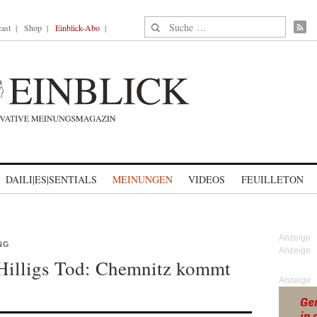
Suche nach:
ast
Shop
Einblick-Abo
DAILI|ES|SENTIALS
MEINUNGEN
VIDEOS
FEUILLETON
NG
 Hilligs Tod: Chemnitz kommt
Anzeige