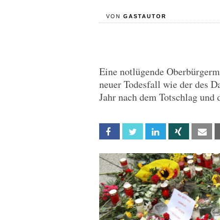
VON
GASTAUTOR
Eine notlügende Oberbürgermei
neuer Todesfall wie der des Da
Jahr nach dem Totschlag und 
Facebook
Twitter
Linkedin
Xing
Em