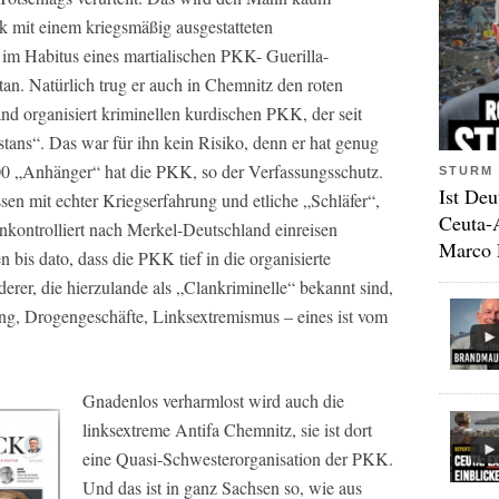
k mit einem kriegsmäßig ausgestatteten
im Habitus eines martialischen PKK- Guerilla-
an. Natürlich trug er auch in Chemnitz den roten
and organisiert kriminellen kurdischen PKK, der seit
tans“. Das war für ihn kein Risiko, denn er hat genug
00 „Anhänger“ hat die PKK, so der Verfassungsschutz.
STURM 
Ist Deu
 mit echter Kriegserfahrung und etliche „Schläfer“,
Ceuta-
nkontrolliert nach Merkel-Deutschland einreisen
Marco 
 bis dato, dass die PKK tief in die organisierte
l derer, die hierzulande als „Clankriminelle“ bekannt sind,
ng, Drogengeschäfte, Linksextremismus – eines ist vom
Gnadenlos verharmlost wird auch die
linksextreme Antifa Chemnitz, sie ist dort
eine Quasi-Schwesterorganisation der PKK.
Und das ist in ganz Sachsen so, wie aus