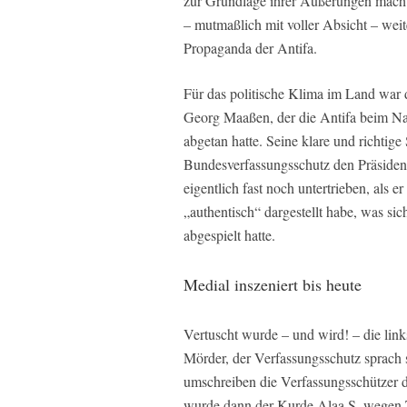
zur Grundlage ihrer Äußerungen mach
– mutmaßlich mit voller Absicht – weite
Propaganda der Antifa.
Für das politische Klima im Land war d
Georg Maaßen, der die Antifa beim Na
abgetan hatte. Seine klare und richtig
Bundesverfassungsschutz den Präsident
eigentlich fast noch untertrieben, als 
„authentisch“ dargestellt habe, was si
abgespielt hatte.
Medial inszeniert bis heute
Vertuscht wurde – und wird! – die lin
Mörder, der Verfassungsschutz sprach s
umschreiben die Verfassungsschützer 
wurde dann der Kurde Alaa S. wegen T