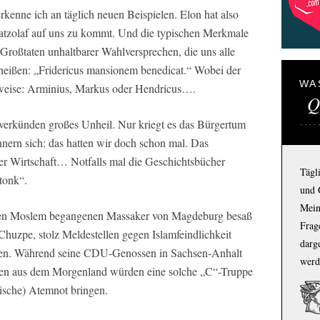
kenne ich an täglich neuen Beispielen. Elon hat also
rsatzolaf auf uns zu kommt. Und die typischen Merkmale
Großtaten unhaltbarer Wahlversprechen, die uns alle
heißen: „Fridericus mansionem benedicat.“ Wobei der
WA
hlweise: Arminius, Markus oder Hendricus….
Q
e verkünden großes Unheil. Nur kriegt es das Bürgertum
nnern sich: das hatten wir doch schon mal. Das
er Wirtschaft… Notfalls mal die Geschichtsbücher
Tägl
tonk“.
und 
Mein
nen Moslem begangenen Massaker von Magdeburg besaß
Frage
uzpe, stolz Meldestellen gegen Islamfeindlichkeit
darg
ieren. Während seine CDU-Genossen in Sachsen-Anhalt
werd
sen aus dem Morgenland würden eine solche „C“-Truppe
tische) Atemnot bringen.