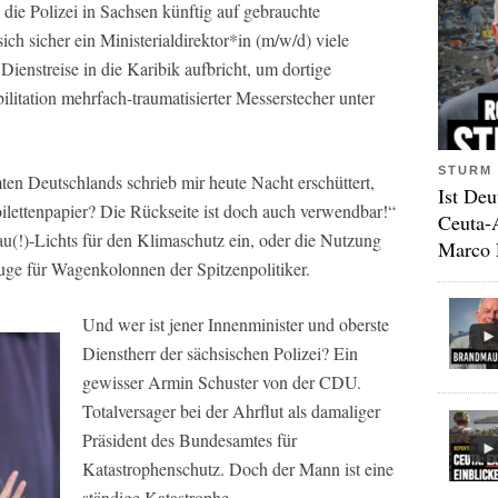
die Polizei in Sachsen künftig auf gebrauchte
ch sicher ein Ministerialdirektor*in (m/w/d) viele
Dienstreise in die Karibik aufbricht, um dortige
ilitation mehrfach-traumatisierter Messerstecher unter
STURM 
ten Deutschlands schrieb mir heute Nacht erschüttert,
Ist Deu
oilettenpapier? Die Rückseite ist doch auch verwendbar!“
Ceuta-
u(!)-Lichts für den Klimaschutz ein, oder die Nutzung
Marco 
euge für Wagenkolonnen der Spitzenpolitiker.
Und wer ist jener Innenminister und oberste
Dienstherr der sächsischen Polizei? Ein
gewisser Armin Schuster von der CDU.
Totalversager bei der Ahrflut als damaliger
Präsident des Bundesamtes für
Katastrophenschutz. Doch der Mann ist eine
ständige Katastrophe.