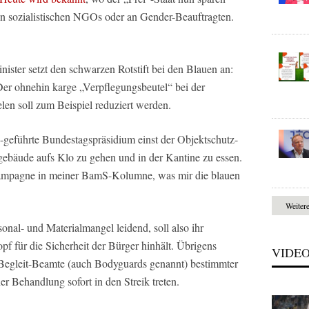
an sozialistischen NGOs oder an Gender-Beauftragten.
nister setzt den schwarzen Rotstift bei den Blauen an:
er ohnehin karge „Verpflegungsbeutel“ bei der
en soll zum Beispiel reduziert werden.
geführte Bundestagspräsidium einst der Objektschutz-
sgebäude aufs Klo zu gehen und in der Kantine zu essen.
e Kampagne in meiner BamS-Kolumne, was mir die blauen
Weiter
onal- und Materialmangel leidend, soll also ihr
f für die Sicherheit der Bürger hinhält. Übrigens
VIDE
 Begleit-Beamte (auch Bodyguards genannt) bestimmter
her Behandlung sofort in den Streik treten.