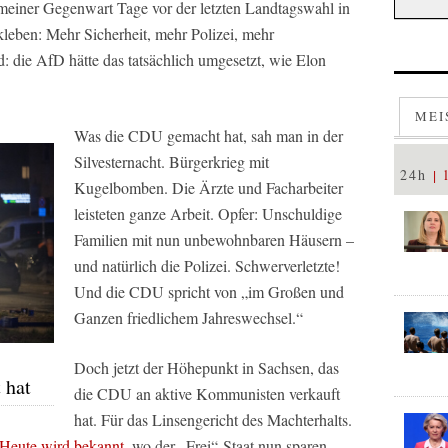
meiner Gegenwart Tage vor der letzten Landtagswahl in
kleben: Mehr Sicherheit, mehr Polizei, mehr
 die AfD hätte das tatsächlich umgesetzt, wie Elon
MEI
Was die CDU gemacht hat, sah man in der
Silvesternacht. Bürgerkrieg mit
24h
Kugelbomben. Die Ärzte und Facharbeiter
leisteten ganze Arbeit. Opfer: Unschuldige
Familien mit nun unbewohnbaren Häusern –
und natürlich die Polizei. Schwerverletzte!
Und die CDU spricht von „im Großen und
Ganzen friedlichem Jahreswechsel.“
Doch jetzt der Höhepunkt in Sachsen, das
 hat
die CDU an aktive Kommunisten verkauft
hat. Für das Linsengericht des Machterhalts.
Heute wird bekannt
, wo der „Frei“-Staat nun sparen