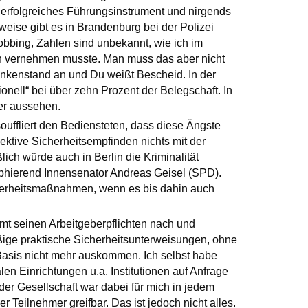
r erfolgreiches Führungsinstrument und nirgends
sweise gibt es in Brandenburg bei der Polizei
Mobbing, Zahlen sind unbekannt, wie ich im
h vernehmen musste. Man muss das aber nicht
nkenstand an und Du weißt Bescheid. In der
ionell“ bei über zehn Prozent der Belegschaft. In
ser aussehen.
uffliert den Bediensteten, dass diese Ängste
ektive Sicherheitsempfinden nichts mit der
ßlich würde auch in Berlin die Kriminalität
mphierend Innensenator Andreas Geisel (SPD).
herheitsmaßnahmen, wenn es bis dahin auch
 seinen Arbeitgeberpflichten nach und
ßige praktische Sicherheitsunterweisungen, ohne
 Basis nicht mehr auskommen. Ich selbst habe
en Einrichtungen u.a. Institutionen auf Anfrage
der Gesellschaft war dabei für mich in jedem
r Teilnehmer greifbar. Das ist jedoch nicht alles.