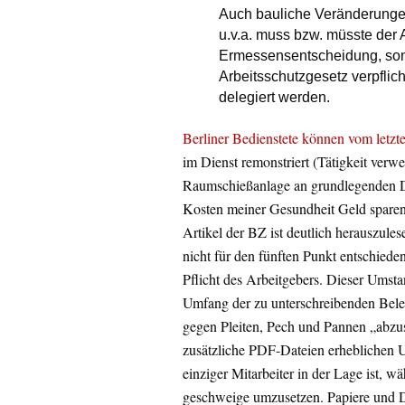
Auch bauliche Veränderungen,
u.v.a. muss bzw. müsste der 
Ermessensentscheidung, sond
Arbeitsschutzgesetz verpflich
delegiert werden.
Berliner Bedienstete können vom letzte
im Dienst remonstriert (Tätigkeit verwe
Raumschießanlage an grundlegenden Di
Kosten meiner Gesundheit Geld sparen
Artikel der BZ ist deutlich herauszule
nicht für den fünften Punkt entschiede
Pflicht des Arbeitgebers. Dieser Umst
Umfang der zu unterschreibenden Bele
gegen Pleiten, Pech und Pannen „abzu
zusätzliche PDF-Dateien erheblichen U
einziger Mitarbeiter in der Lage ist, 
geschweige umzusetzen. Papiere und D