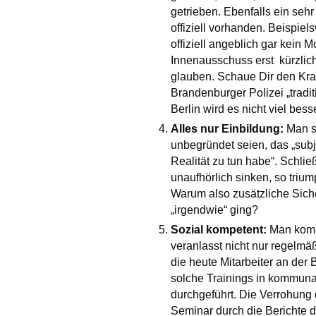
getrieben. Ebenfalls ein seh
offiziell vorhanden. Beispiel
offiziell angeblich gar kein 
Innenausschuss erst kürzlic
glauben. Schaue Dir den Kra
Brandenburger Polizei „tradit
Berlin wird es nicht viel bes
Alles nur Einbildung:
Man so
unbegründet seien, das „subj
Realität zu tun habe“. Schlie
unaufhörlich sinken, so triu
Warum also zusätzliche Sic
„irgendwie“ ging?
Sozial kompetent:
Man kommt
veranlasst nicht nur regelmä
die heute Mitarbeiter an der
solche Trainings in kommunal
durchgeführt. Die Verrohung 
Seminar durch die Berichte de