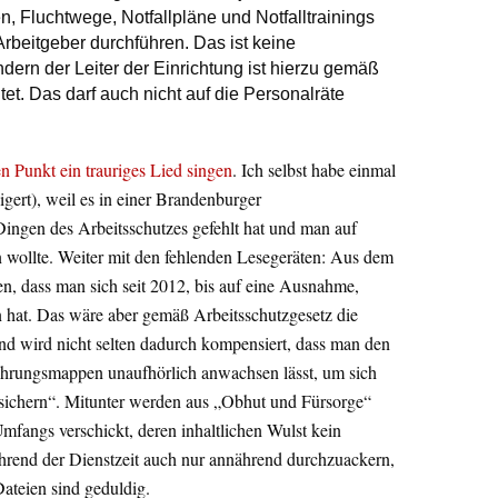
 Fluchtwege, Notfallpläne und Notfalltrainings
Arbeitgeber durchführen. Das ist keine
ern der Leiter der Einrichtung ist hierzu gemäß
tet. Das darf auch nicht auf die Personalräte
n Punkt ein trauriges Lied singen
. Ich selbst habe einmal
igert), weil es in einer Brandenburger
ngen des Arbeitsschutzes gefehlt hat und man auf
 wollte. Weiter mit den fehlenden Lesegeräten: Aus dem
sen, dass man sich seit 2012, bis auf eine Ausnahme,
n hat. Das wäre aber gemäß Arbeitsschutzgesetz die
and wird nicht selten dadurch kompensiert, dass man den
hrungsmappen unaufhörlich anwachsen lässt, um sich
sichern“. Mitunter werden aus „Obhut und Fürsorge“
mfangs verschickt, deren inhaltlichen Wulst kein
während der Dienstzeit auch nur annährend durchzuackern,
ateien sind geduldig.