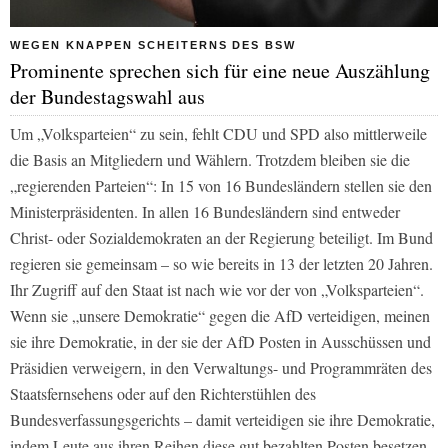
WEGEN KNAPPEN SCHEITERNS DES BSW
Prominente sprechen sich für eine neue Auszählung
der Bundestagswahl aus
Um „Volksparteien“ zu sein, fehlt CDU und SPD also mittlerweile
die Basis an Mitgliedern und Wählern. Trotzdem bleiben sie die
„regierenden Parteien“: In 15 von 16 Bundesländern stellen sie den
Ministerpräsidenten. In allen 16 Bundesländern sind entweder
Christ- oder Sozialdemokraten an der Regierung beteiligt. Im Bund
regieren sie gemeinsam – so wie bereits in 13 der letzten 20 Jahren.
Ihr Zugriff auf den Staat ist nach wie vor der von „Volksparteien“.
Wenn sie „unsere Demokratie“ gegen die AfD verteidigen, meinen
sie ihre Demokratie, in der sie der AfD Posten in Ausschüssen und
Präsidien verweigern, in den Verwaltungs- und Programmräten des
Staatsfernsehens oder auf den Richterstühlen des
Bundesverfassungsgerichts – damit verteidigen sie ihre Demokratie,
indem Leute aus ihren Reihen diese gut bezahlten Posten besetzen.