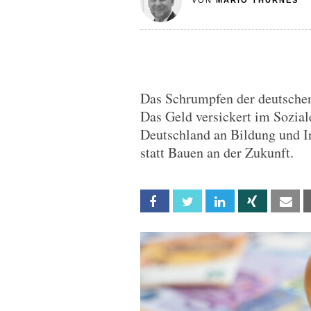
VON
MARIO THURNES
Das Schrumpfen der deutschen W
Das Geld versickert im Sozial
Deutschland an Bildung und I
statt Bauen an der Zukunft.
Facebook
Twitter
Linkedin
Xing
Em