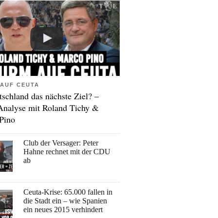
AUF CEUTA
tschland das nächste Ziel? –
Analyse mit Roland Tichy &
Pino
Club der Versager: Peter
Hahne rechnet mit der CDU
ab
Ceuta-Krise: 65.000 fallen in
die Stadt ein – wie Spanien
ein neues 2015 verhindert