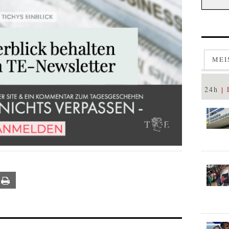
MEI
24h
ail
Print