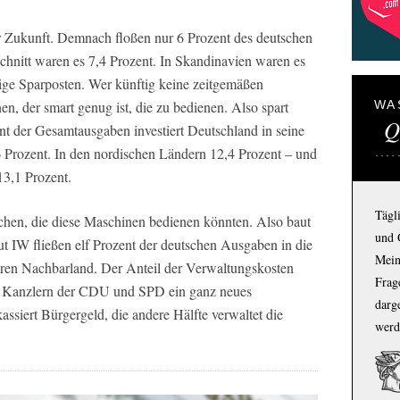
r Zukunft. Demnach floßen nur 6 Prozent des deutschen
chnitt waren es 7,4 Prozent. In Skandinavien waren es
nzige Sparposten. Wer künftig keine zeitgemäßen
n, der smart genug ist, die zu bedienen. Also spart
WA
Q
nt der Gesamtausgaben investiert Deutschland in seine
 Prozent. In den nordischen Ländern 12,4 Prozent – und
13,1 Prozent.
Tägl
en, die diese Maschinen bedienen könnten. Also baut
und 
t IW fließen elf Prozent der deutschen Ausgaben in die
Mein
eren Nachbarland. Der Anteil der Verwaltungskosten
Frage
ter Kanzlern der CDU und SPD ein ganz neues
darg
assiert Bürgergeld, die andere Hälfte verwaltet die
werd