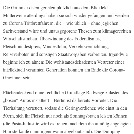
Die Grünmarxisten gerieten plötzlich aus dem Blickfeld.
Mittlerweile allerdings haben sie sich wieder gefangen und werden
zu Corona-Trittbrettfahrern, die – wie üblich – ohne jeglichen
Sachverstand wirre und unausgegorene Thesen zum klimagerechten
Wirtschaftsumbau, Überwindung des Föderalismus,
Fleischmindestpreis, Mindestlohn, Verkehrsvernichtung,
Reiseverboten und sonstigen Staatsvorgaben verbreiten. Irgendwie
beginne ich zu ahnen: Die wohlstandsdekadenten Vertreter einer
intellektuell verarmten Generation könnten am Ende die Corona-
Gewinner sein.
Flächendeckend ohne rechtliche Grundlage Radwege zulasten des
„bösen“ Autos installiert – Berlin ist da bereits Vorreiter. Die
Tierhaltung verteuert, sodass die Geringverdiener, wie einst in den
50ern, sich ihr Fleisch nur noch als Sonntagsbraten leisten können
(die Pasta-Industrie wird es freuen, nachdem die unnötig angelegten
Hamsterkäufe dann irgendwann abgebaut sind). Die Dumping-