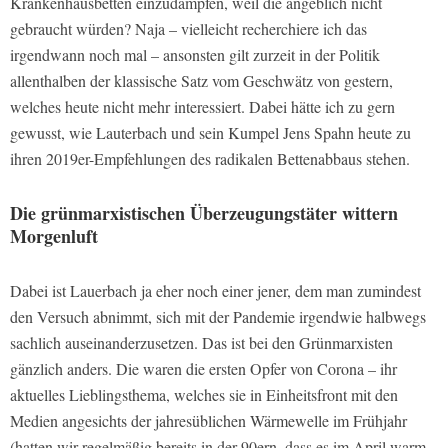
Krankenhausbetten einzudampfen, weil die angeblich nicht
gebraucht würden? Naja – vielleicht recherchiere ich das
irgendwann noch mal – ansonsten gilt zurzeit in der Politik
allenthalben der klassische Satz vom Geschwätz von gestern,
welches heute nicht mehr interessiert. Dabei hätte ich zu gern
gewusst, wie Lauterbach und sein Kumpel Jens Spahn heute zu
ihren 2019er-Empfehlungen des radikalen Bettenabbaus stehen.
Die grünmarxistischen Überzeugungstäter wittern
Morgenluft
Dabei ist Lauerbach ja eher noch einer jener, dem man zumindest
den Versuch abnimmt, sich mit der Pandemie irgendwie halbwegs
sachlich auseinanderzusetzen. Das ist bei den Grünmarxisten
gänzlich anders. Die waren die ersten Opfer von Corona – ihr
aktuelles Lieblingsthema, welches sie in Einheitsfront mit den
Medien angesichts der jahresüblichen Wärmewelle im Frühjahr
(hatten wir regelmäßig bereits in der 90ern, dass es im April warm