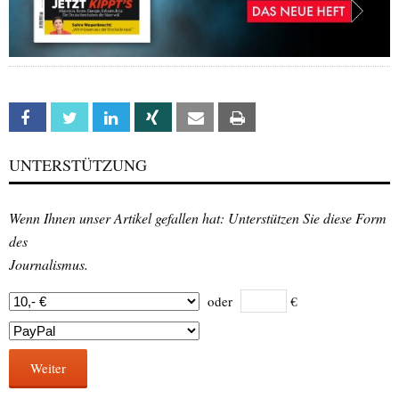
Facebook
Twitter
Linkedin
Xing
Email
Print
UNTERSTÜTZUNG
Wenn Ihnen unser Artikel gefallen hat: Unterstützen Sie diese Form
des
Journalismus.
oder
€
Weiter