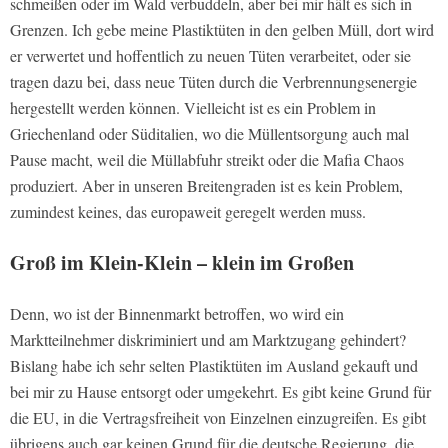
schmeißen oder im Wald verbuddeln, aber bei mir hält es sich in
Grenzen. Ich gebe meine Plastiktüten in den gelben Müll, dort wird
er verwertet und hoffentlich zu neuen Tüten verarbeitet, oder sie
tragen dazu bei, dass neue Tüten durch die Verbrennungsenergie
hergestellt werden können. Vielleicht ist es ein Problem in
Griechenland oder Süditalien, wo die Müllentsorgung auch mal
Pause macht, weil die Müllabfuhr streikt oder die Mafia Chaos
produziert. Aber in unseren Breitengraden ist es kein Problem,
zumindest keines, das europaweit geregelt werden muss.
Groß im Klein-Klein – klein im Großen
Denn, wo ist der Binnenmarkt betroffen, wo wird ein
Marktteilnehmer diskriminiert und am Marktzugang gehindert?
Bislang habe ich sehr selten Plastiktüten im Ausland gekauft und
bei mir zu Hause entsorgt oder umgekehrt. Es gibt keine Grund für
die EU, in die Vertragsfreiheit von Einzelnen einzugreifen. Es gibt
übrigens auch gar keinen Grund für die deutsche Regierung, die