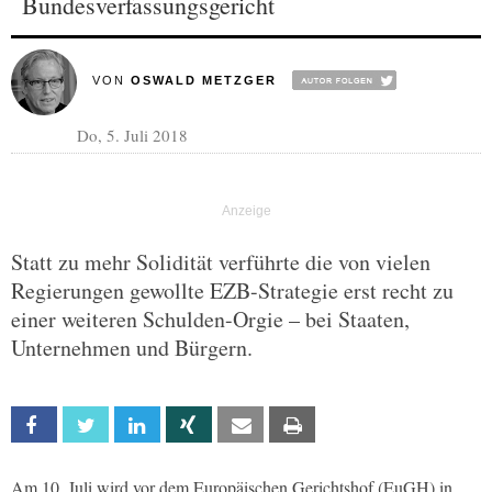
Bundesverfassungsgericht
VON
OSWALD METZGER
Do, 5. Juli 2018
Statt zu mehr Solidität verführte die von vielen
Regierungen gewollte EZB-Strategie erst recht zu
einer weiteren Schulden-Orgie – bei Staaten,
Unternehmen und Bürgern.
Facebook
Twitter
Linkedin
Xing
Email
Print
Am 10. Juli wird vor dem Europäischen Gerichtshof (EuGH) in