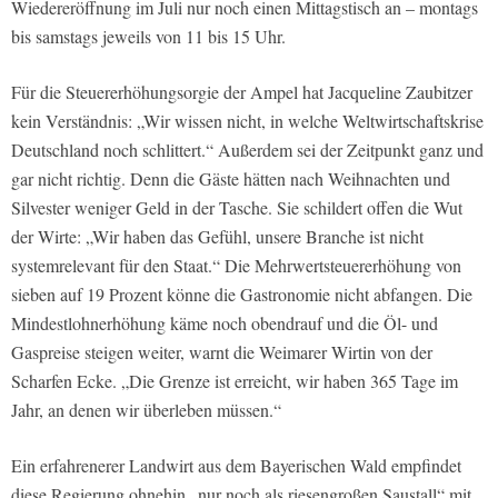
Wiedereröffnung im Juli nur noch einen Mittagstisch an – montags
bis samstags jeweils von 11 bis 15 Uhr.
Für die Steuererhöhungsorgie der Ampel hat Jacqueline Zaubitzer
kein Verständnis: „Wir wissen nicht, in welche Weltwirtschaftskrise
Deutschland noch schlittert.“ Außerdem sei der Zeitpunkt ganz und
gar nicht richtig. Denn die Gäste hätten nach Weihnachten und
Silvester weniger Geld in der Tasche. Sie schildert offen die Wut
der Wirte: „Wir haben das Gefühl, unsere Branche ist nicht
systemrelevant für den Staat.“ Die Mehrwertsteuererhöhung von
sieben auf 19 Prozent könne die Gastronomie nicht abfangen. Die
Mindestlohnerhöhung käme noch obendrauf und die Öl- und
Gaspreise steigen weiter, warnt die Weimarer Wirtin von der
Scharfen Ecke. „Die Grenze ist erreicht, wir haben 365 Tage im
Jahr, an denen wir überleben müssen.“
Ein erfahrenerer Landwirt aus dem Bayerischen Wald empfindet
diese Regierung ohnehin „nur noch als riesengroßen Saustall“ mit