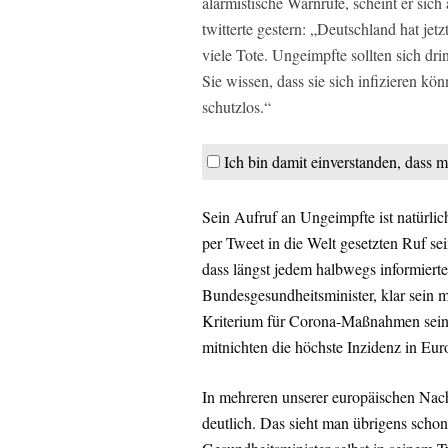
alarmistische Warnrufe, scheint er sich
twitterte gestern: „Deutschland hat jet
viele Tote. Ungeimpfte sollten sich dri
Sie wissen, dass sie sich infizieren kö
schutzlos.“
Ich bin damit einverstanden, dass m
Sein Aufruf an Ungeimpfte ist natürlich
per Tweet in die Welt gesetzten Ruf se
dass längst jedem halbwegs informiert
Bundesgesundheitsminister, klar sein m
Kriterium für Corona-Maßnahmen sein so
mitnichten die höchste Inzidenz in Eur
In mehreren unserer europäischen Nachb
deutlich. Das sieht man übrigens schon 