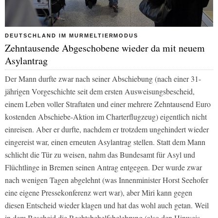
DEUTSCHLAND IM MURMELTIERMODUS
Zehntausende Abgeschobene wieder da mit neuem
Asylantrag
Der Mann durfte zwar nach seiner Abschiebung (nach einer 31-
jährigen Vorgeschichte seit dem ersten Ausweisungsbescheid,
einem Leben voller Straftaten und einer mehrere Zehntausend Euro
kostenden Abschiebe-Aktion im Charterflugzeug) eigentlich nicht
einreisen. Aber er durfte, nachdem er trotzdem ungehindert wieder
eingereist war, einen erneuten Asylantrag stellen. Statt dem Mann
schlicht die Tür zu weisen, nahm das Bundesamt für Asyl und
Flüchtlinge in Bremen seinen Antrag entgegen. Der wurde zwar
nach wenigen Tagen abgelehnt (was Innenminister Horst Seehofer
eine eigene Pressekonferenz wert war), aber Miri kann gegen
diesen Entscheid wieder klagen und hat das wohl auch getan. Weil
in dem Bescheid die Rechtsbehelfsbelehrung (also den Hinweis,