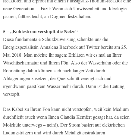
Reaktoren und erprobt mit einem Flüssigsalz-Thorium-Reaktor eine
neue Generation. – Fazit: Wenn sich Unwissenheit und Ideologie
paaren, fällt es leicht, an Dogmen festzuhalten.
5 – „Kohlestrom verstopft die Netze“
Diese fundamentale Schuldzuweisung schenkte uns die
Energiespezialistin Annalena Baerbock auf Twitter bereits am 25.
Mai 2018. Man möchte ihr sagen: Erklären wir es mal an Ihrer
Waschtischarmatur und Ihrem Fön. Also der Wasserhahn oder die
Rohrleitung dahin können sich nach langer Zeit durch
Ablagerungen zusetzen, der Querschnitt verengt sich und
irgendwann passt kein Wasser mehr durch. Dann ist die Leitung
verstopft.
Das Kabel zu Ihrem Fön kann nicht verstopfen, weil kein Medium
durchfließt (auch wenn Ihnen Claudia Kemfert gesagt hat, da seien
Moleküle unterwegs – nein!). Der Strom basiert auf elektrischen
Ladungsträgern und wird durch Metallgitterstrukturen