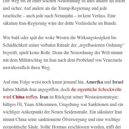
Der Weg bis zu einer solchen Neuordnung ist alles andere als leicht
und sicher. Auf andere als die Trump-Regierung und jede
israelische – auch jede nach Netanjahu – ist kein Verlass. Eine
säkulare Iran-Regierung wäre der dritte Verlässliche im Bunde.
Wie bald oder spät der woke Westen die Wirkungslosigkeit bis
Schädlichkeit seiner verbalen Rituale der „regelbasierten Ordnung“
begreift, spielt keine Rolle. Denn die Neuordnung der Welt nimmt
mit dem Militärschlag im Iran nach dem Probelauf von Venezuela
unwiderruflich ihren Weg.
Amerika
Israel
Auf eine Folge weist noch kaum jemand hin.
und
haben Mullah-Iran angegriffen, doch
die eigentliche Schockwelle
China
Iran
wird
treffen
.
ist Rückgrat seiner Westasienstrategie:
billiges Öl, Yuan-Abkommen, Umgehung von Sanktionen und ein
wichtiger Ankerpunkt der Neuen Seidenstraße. Ein säkularer Iran
nimmt China seine sanktionierte Ölversorgung und eine wichtige
geopolitische Säule. Sollte Hormus geschlossen werden, trifft der