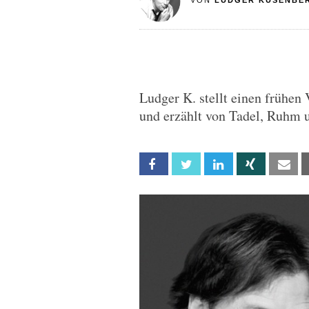
VON
LUDGER KUSENBE
Ludger K. stellt einen frühen
und erzählt von Tadel, Ruhm 
Facebook
Twitter
Linkedin
Xing
Em