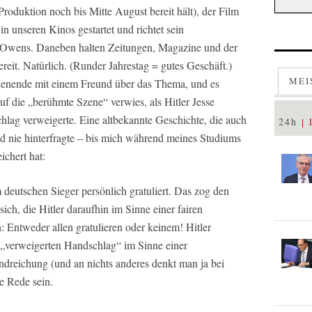
roduktion noch bis Mitte August bereit hält), der Film
n unseren Kinos gestartet und richtet sein
 Owens. Daneben halten Zeitungen, Magazine und der
reit. Natürlich. (Runder Jahrestag = gutes Geschäft.)
MEI
chenende mit einem Freund über das Thema, und es
auf die „berühmte Szene“ verwies, als Hitler Jesse
ag verweigerte. Eine altbekannte Geschichte, die auch
24h
d nie hinterfragte – bis mich während meines Studiums
chert hat:
m deutschen Sieger persönlich gratuliert. Das zog den
h, die Hitler daraufhin im Sinne einer fairen
: Entweder allen gratulieren oder keinem! Hitler
m „verweigerten Handschlag“ im Sinne einer
ndreichung (und an nichts anderes denkt man ja bei
ne Rede sein.