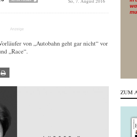
So, 7. August 2016
RG
 Vorläufer von „Autobahn geht gar nicht“ vor
und „Race“.
ail
Print
ZUM A