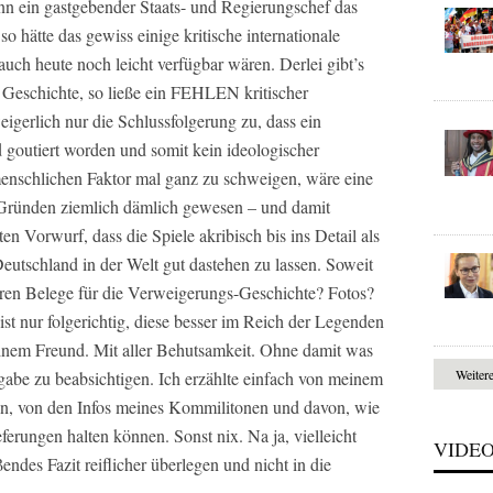
enn ein gastgebender Staats- und Regierungschef das
so hätte das gewiss einige kritische internationale
uch heute noch leicht verfügbar wären. Derlei gibt’s
r Geschichte, so ließe ein FEHLEN kritischer
igerlich nur die Schlussfolgerung zu, dass ein
d goutiert worden und somit kein ideologischer
nschlichen Faktor mal ganz zu schweigen, wäre eine
n Gründen ziemlich dämlich gewesen – und damit
n Vorwurf, dass die Spiele akribisch bis ins Detail als
tschland in der Welt gut dastehen zu lassen. Soweit
aren Belege für die Verweigerungs-Geschichte? Fotos?
t nur folgerichtig, diese besser im Reich der Legenden
einem Freund. Mit aller Behutsamkeit. Ohne damit was
Weiter
rgabe zu beabsichtigen. Ich erzählte einfach von meinem
en, von den Infos meines Kommilitonen und davon, wie
eferungen halten können. Sonst nix. Na ja, vielleicht
VIDE
ndes Fazit reiflicher überlegen und nicht in die