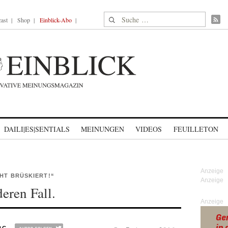
Suche nach:
ast
Shop
Einblick-Abo
DAILI|ES|SENTIALS
MEINUNGEN
VIDEOS
FEUILLETON
CHT BRÜSKIERT!“
eren Fall.
Anzeige