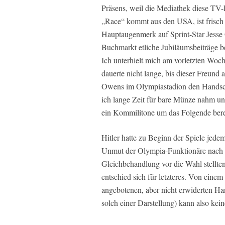
Präsens, weil die Mediathek diese TV-P
„Race“ kommt aus den USA, ist frisch i
Hauptaugenmerk auf Sprint-Star Jesse
Buchmarkt etliche Jubiläumsbeiträge be
Ich unterhielt mich am vorletzten Wo
dauerte nicht lange, bis dieser Freund 
Owens im Olympiastadion den Handschl
ich lange Zeit für bare Münze nahm un
ein Kommilitone um das Folgende berei
Hitler hatte zu Beginn der Spiele jede
Unmut der Olympia-Funktionäre nach sic
Gleichbehandlung vor die Wahl stellten
entschied sich für letzteres. Von eine
angebotenen, aber nicht erwiderten Ha
solch einer Darstellung) kann also kei