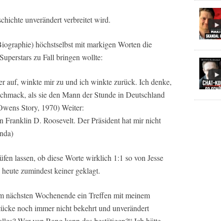
chichte unverändert verbreitet wird.
Biographie) höchstselbst mit markigen Worten die
Superstars zu Fall bringen wollte:
r auf, winkte mir zu und ich winkte zurück. Ich denke,
eschmack, als sie den Mann der Stunde in Deutschland
 Owens Story, 1970) Weiter:
rn Franklin D. Roosevelt. Der Präsident hat mir nicht
enda)
n lassen, ob diese Worte wirklich 1:1 so von Jesse
heute zumindest keiner geklagt.
s am nächsten Wochenende ein Treffen mit meinem
tücke noch immer nicht bekehrt und unverändert
alles? Wer von Rang kann das bestätigen?“ Ich hätte