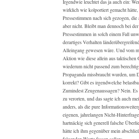
Irgendwie leuchtet das ja auch ein: W
wirklich wie kolportiert gemacht hätte, 
Pressestimmen nach sich gezogen, die a
aber nicht. Bleibt man dennoch bei de
Pressestimmen in solch einem Fall unwe
derartiges Verhalten länderübergreifen
Alleingang gewesen wäre. Und vom me
Aktion wie diese allein aus taktische
wiederum nicht passend zum berechtigte
Propaganda missbraucht wurden, um Deu
korrekt? Gibt es irgendwelche belastb
Zumindest Zeugenaussagen? Nein. Es is
zu verorten, und das sagte ich auch m
anders, als die pure Informationsweite
eigenen, jahrelangen Nicht-Hinterfrag
hartnäckig sich generell falsche Überli
hätte ich ihm gegenüber mein abschließe
folgenden Worte fassen sollen: