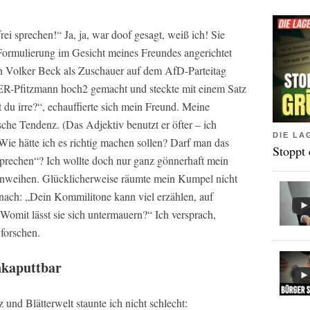
i sprechen!“ Ja, ja, war doof gesagt, weiß ich! Sie
Formulierung im Gesicht meines Freundes angerichtet
fach Volker Beck als Zuschauer auf dem AfD-Parteitag
ER-Pfitzmann hoch2 gemacht und steckte mit einem Satz
st du irre?“, echauffierte sich mein Freund. Meine
che Tendenz. (Das Adjektiv benutzt er öfter – ich
DIE LA
 Wie hätte ich es richtig machen sollen? Darf man das
Stoppt
sprechen“? Ich wollte doch nur ganz gönnerhaft mein
inweihen. Glücklicherweise räumte mein Kumpel nicht
 nach: „Dein Kommilitone kann viel erzählen, auf
 Womit lässt sie sich untermauern?“ Ich versprach,
forschen.
nkaputtbar
und Blätterwelt staunte ich nicht schlecht: