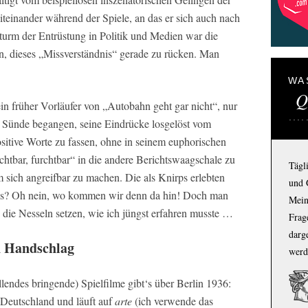
teinander während der Spiele, an das er sich auch nach
turm der Entrüstung in Politik und Medien war die
n, dieses „Missverständnis“ gerade zu rücken. Man
WA
Q
in früher Vorläufer von „Autobahn geht gar nicht“, nur
e Sünde begangen, seine Eindrücke losgelöst vom
ositive Worte zu fassen, ohne in seinem euphorischen
htbar, furchtbar“ in die andere Berichtswaagschale zu
Tägl
 sich angreifbar zu machen. Die als Knirps erlebten
und 
ut is? Oh nein, wo kommen wir denn da hin! Doch man
Mein
in die Nesseln setzen, wie ich jüngst erfahren musste …
Frage
darg
n Handschlag
werd
lendes bringende) Spielfilme gibt‘s über Berlin 1936:
eutschland und läuft auf
arte
(ich verwende das