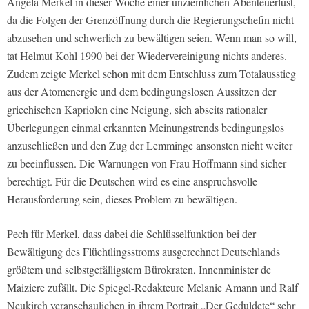
Angela Merkel in dieser Woche einer unziemlichen Abenteuerlust,
da die Folgen der Grenzöffnung durch die Regierungschefin nicht
abzusehen und schwerlich zu bewältigen seien. Wenn man so will,
tat Helmut Kohl 1990 bei der Wiedervereinigung nichts anderes.
Zudem zeigte Merkel schon mit dem Entschluss zum Totalausstieg
aus der Atomenergie und dem bedingungslosen Aussitzen der
griechischen Kapriolen eine Neigung, sich abseits rationaler
Überlegungen einmal erkannten Meinungstrends bedingungslos
anzuschließen und den Zug der Lemminge ansonsten nicht weiter
zu beeinflussen. Die Warnungen von Frau Hoffmann sind sicher
berechtigt. Für die Deutschen wird es eine anspruchsvolle
Herausforderung sein, dieses Problem zu bewältigen.
Pech für Merkel, dass dabei die Schlüsselfunktion bei der
Bewältigung des Flüchtlingsstroms ausgerechnet Deutschlands
größtem und selbstgefälligstem Bürokraten, Innenminister de
Maiziere zufällt. Die Spiegel-Redakteure Melanie Amann und Ralf
Neukirch veranschaulichen in ihrem Portrait „Der Geduldete“ sehr