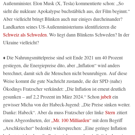
Außenminister. Elon Musk (X, Tesla) kommentierte schon: „So
sieht die nukleare Apokalypse buchstäblich aus, der Film beginnt.“
Aber vielleicht bringt Blinken auch nur einiges durcheinander?
Landkarten seines US-Außenministeriums identifizieren die
Schweiz als Schweden
. Wo liegt dann Blinkens Schweden? In der
Ukraine vielleicht?
♦ Die Nahrungsmittelpreise sind seit Ende 2021 um 40 Prozent
gestiegen, die Energiepreise dito, aber „Inflation“ wird anders
berechnet, damit sich die Menschen nicht beunruhigen. Auf diese
Weise kommt die gute Nachricht zustande, die der SPD (nahe)
Ökodings Fratzscher verkündet: „Die Inflation ist erneut deutlich
gesunken – auf 2,2 Prozent im März 2024.“ Schon
jubelt
ein
gewisser Micha von der Habeck-Jugend: „Die Preise sinken weiter.
Danke: Habeck“. Aber da muss Fratzscher (der linke
Stern
zitiert
einen Abgeordneten, der
„Mr. 100 Milliarden“
mit dem Begriff
„Arschkriecher“ bedenkt) widersprechen: „Eine geringe Inflation