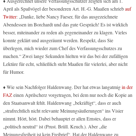
♦ Ausgerechnet unsere Verfassungsschützer zeigten sich am 1.
April als Spaßvögel der besonderen Art. H.-G. Maaßen schrieb
auf
Twitter
: „Danke, liebe Nancy Faeser, für das ausgezeichnete
Abendessen im Borchardt und das gute Gespräch! Es ist wirklich
besser, miteinander zu reden als gegeneinander zu klagen. Vieles
konnte geklärt und ausgeräumt werden. Respekt, dass Sie
überlegen, mich wieder zum Chef des Verfassungsschutzes zu
machen.“ Zwei lange Sekunden hielten wir das bei der zufälligen
Lektüre für echt, schließlich steht Maaßen für vielerlei, aber nicht
für Humor.
♦ Wie sein Nachfolger Haldenwang. Der hat etwas langatmig
in der
FAZ
einen Aprilscherz vorgetragen, bei dem nur noch die Kopie an
den Staatsanwalt fehlt. Haldenwang „bekräftigt“, dass er auch
„strafrechtlich nicht relevante Meinungsäußerungen“ ins Visier
nimmt. Hört, hört. Dabei behauptet er allen Ernstes, dass er
„politisch neutral“ ist (Prust. Brüll. Keuch.). Aber „die
Meinungsfreiheit ist kein Freibrief“. Hat der Haldenwang zu