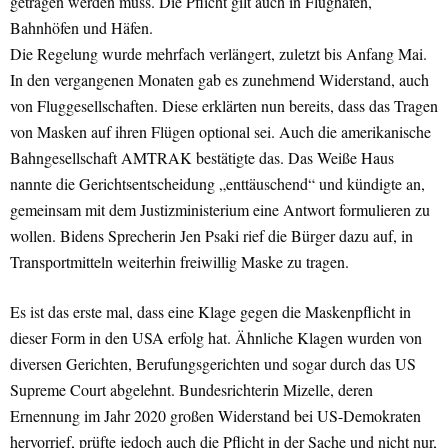
getragen werden muss. Die Pflicht gilt auch in Flughäfen,
Bahnhöfen und Häfen.
Die Regelung wurde mehrfach verlängert, zuletzt bis Anfang Mai.
In den vergangenen Monaten gab es zunehmend Widerstand, auch
von Fluggesellschaften. Diese erklärten nun bereits, dass das Tragen
von Masken auf ihren Flügen optional sei. Auch die amerikanische
Bahngesellschaft AMTRAK bestätigte das. Das Weiße Haus
nannte die Gerichtsentscheidung „enttäuschend“ und kündigte an,
gemeinsam mit dem Justizministerium eine Antwort formulieren zu
wollen. Bidens Sprecherin Jen Psaki rief die Bürger dazu auf, in
Transportmitteln weiterhin freiwillig Maske zu tragen.
Es ist das erste mal, dass eine Klage gegen die Maskenpflicht in
dieser Form in den USA erfolg hat. Ähnliche Klagen wurden von
diversen Gerichten, Berufungsgerichten und sogar durch das US
Supreme Court abgelehnt. Bundesrichterin Mizelle, deren
Ernennung im Jahr 2020 großen Widerstand bei US-Demokraten
hervorrief, prüfte jedoch auch die Pflicht in der Sache und nicht nur,