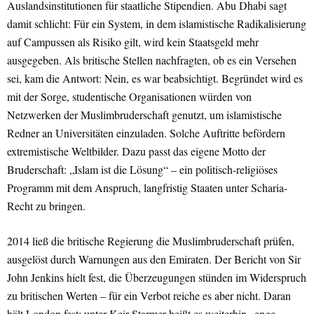
Auslandsinstitutionen für staatliche Stipendien. Abu Dhabi sagt
damit schlicht: Für ein System, in dem islamistische Radikalisierung
auf Campussen als Risiko gilt, wird kein Staatsgeld mehr
ausgegeben. Als britische Stellen nachfragten, ob es ein Versehen
sei, kam die Antwort: Nein, es war beabsichtigt. Begründet wird es
mit der Sorge, studentische Organisationen würden von
Netzwerken der Muslimbruderschaft genutzt, um islamistische
Redner an Universitäten einzuladen. Solche Auftritte befördern
extremistische Weltbilder. Dazu passt das eigene Motto der
Bruderschaft: „Islam ist die Lösung“ – ein politisch-religiöses
Programm mit dem Anspruch, langfristig Staaten unter Scharia-
Recht zu bringen.
2014 ließ die britische Regierung die Muslimbruderschaft prüfen,
ausgelöst durch Warnungen aus den Emiraten. Der Bericht von Sir
John Jenkins hielt fest, die Überzeugungen stünden im Widerspruch
zu britischen Werten – für ein Verbot reiche es aber nicht. Daran
hält London fest; unter Keir Starmer heißt es weiterhin „enge