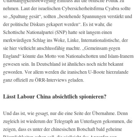
Unabhängigkeitsbewegung Einfluss auf die britische Politik zu
nehmen. Laut der israelischen Cybersicherheitsfirma Cyabra sollte
so „Spaltung gesät“, sollten „bestehende Spannungen verstärkt und
der politische Diskurs gekapert werden“. Es ist wahr, die
Schottische Nationalpartei (SNP) hatte seit langem einen
merkwürdigen Schlag ins Woke, Linke, Internationalistische, der
sie hier vielleicht anschlussfähig machte. „Gemeinsam gegen
England“ könnte das Motto von Nationalschotten und Islam-Iranern
gewesen sein. In Deutschland ist ähnliches noch nicht bekannt
geworden. Vor allem werden die iranischen U-Boote hierzulande
ganz offiziell zu ÖRR-Interviews geladen.
Lässt Labour China absichtlich spionieren?
Und das ist, wie gesagt, nur die eine Seite der Übernahme. Denn
zugleich ist wiederum der Telegraph an Unterlagen gekommen, die
zeigen, dass es unter der chinesischen Botschaft bald geheime
Räumlichkeiten geben soll, die vielleicht das Anzapfen von