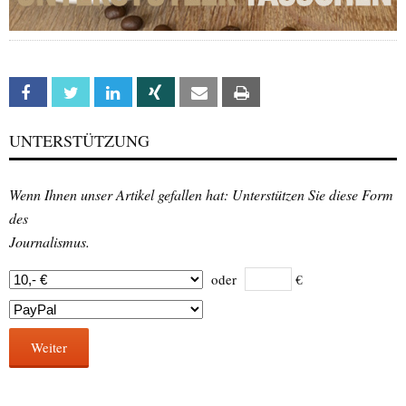
Facebook
Twitter
Linkedin
Xing
Email
Print
UNTERSTÜTZUNG
Wenn Ihnen unser Artikel gefallen hat: Unterstützen Sie diese Form
des
Journalismus.
oder
€
Weiter