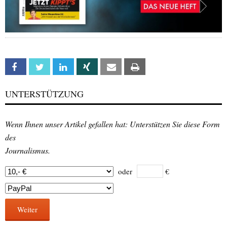
Facebook
Twitter
Linkedin
Xing
Email
Print
UNTERSTÜTZUNG
Wenn Ihnen unser Artikel gefallen hat: Unterstützen Sie diese Form
des
Journalismus.
oder
€
Weiter