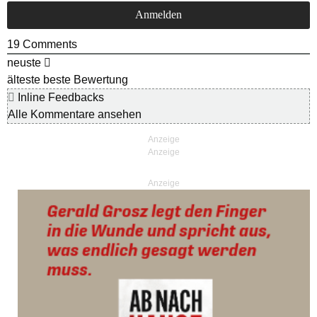
19
Comments
neuste
älteste
beste Bewertung
Inline Feedbacks
Alle Kommentare ansehen
Anzeige