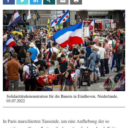
Facebook
Twitter
Linkedin
Xing
Email
Print
IMAGO / ANP
Solidaritätsdemonstration für die Bauern in Eindhoven, Niederlande,
03.07.2022
In Paris marschierten Tausende, um eine Aufhebung der so