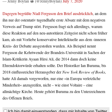
— Jenny Boylan 🍯 (@JennyBoylan)
July 7, 2020
Dagegen begrüßte Niall Ferguson den Brief ausdrücklich
, an dem
ihn nur der ostentativ tugendhafte erste Absatz mit dem negativen
Verweis auf Trump stört. Ferguson fragt sich allerdings, warum
diese Reaktion auf den neu-autoritären Zeitgeist nicht schon früher
kam, als mit Vorliebe konservative Intellektuelle aus dem ›inneren
Kreis‹ der Debatte ausgestoßen wurden. Als Beispiel nennt
Ferguson die Kehrtwende der Brandeis-Universität in Sachen der
Islam-Kritikerin Ayaan Hirsi Ali, die 2014 dann doch keine
Ehrendoktorwürde erhalten sollte. Der Historiker Ian Buruma, bis
2018 einflussreicher Herausgeber der
New York Review of Books
,
hatte Ali damals vorgeworfen, nur eine »in Europa verletzliche
Minderheit« anzugreifen, nicht – wie einst Voltaire – eine
allmächtige Kirche. Heute gehört Buruma zu den Unterzeichnern
des Offenen Briefs.
Ich bin damit einverstanden, dass mir Inhalte von Twitter