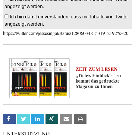
angezeigt werden.
Ich bin damit einverstanden, dass mir Inhalte von Twitter
angezeigt werden.
https://twitter.com/jessesingal/status/1280603481531912192?s=20
ZEIT ZUM LESEN
„Tichys Einblick“ – so
kommt das gedruckte
Magazin zu Ihnen
Facebook
Twitter
Linkedin
Xing
Email
Print
UNTERSTÜTZUNG