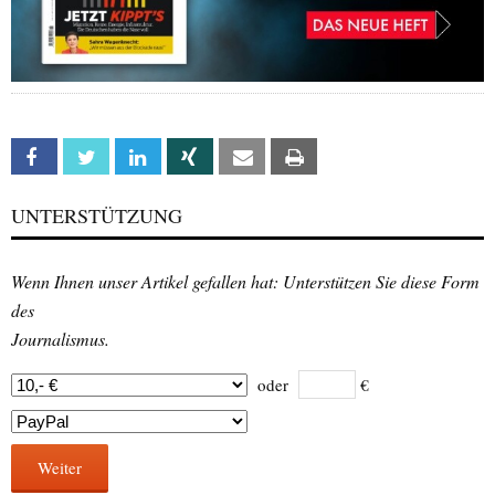
Facebook
Twitter
Linkedin
Xing
Email
Print
UNTERSTÜTZUNG
Wenn Ihnen unser Artikel gefallen hat: Unterstützen Sie diese Form
des
Journalismus.
oder
€
Weiter