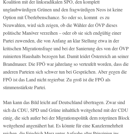
Koalition mit der linksradikalen SPÖ, den komplett
unglaubwürdigen Grünen und den fragwürdigen Neos ist keine
Option mit Überlebenschance. So oder so, kommt es zu
Neuwahlen, wird sich zeigen, ob die Wähler der ÖVP dieses
politische Manöver verzeihen – oder ob sie sich endgültig einer
Partei zuwenden, die von Anfang an klar Stellung etwa in der
kritischen Migrationsfrage und bei der Sanierung des von der ÖVP
ruinierten Haushalts bezogen hat. Damit leidet Österreich an seiner
Brandmauer. Die FPÖ war jahrelang so verteufelt worden, dass die
anderen Parteien sich schwer tun bei Gesprächen. Aber gegen die
FPÖ ist das Land nicht regierbar. Zu groß ist die FPÖ als
stimmenstärkste Partei.
Man kann das Bild leicht auf Deutschland übertragen. Zwar sind
sich da CDU, SPD und Grüne inhaltlich weitgehend mit der CDU
einig, die sich außer bei der Migrationspolitik dem rotgrünen Block
weitgehend angenähert hat. Es könnte für eine Kanzlermehrheit
reichen, die Friedrich Merz unter Aufgabe aller Prinzipien ins