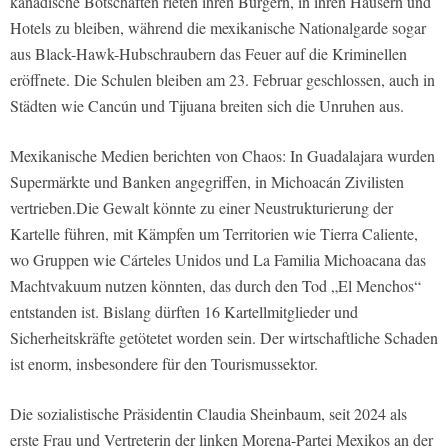
kanadische Botschaften rieten ihren Bürgern, in ihren Häusern und
Hotels zu bleiben, während die mexikanische Nationalgarde sogar
aus Black-Hawk-Hubschraubern das Feuer auf die Kriminellen
eröffnete. Die Schulen bleiben am 23. Februar geschlossen, auch in
Städten wie Cancún und Tijuana breiten sich die Unruhen aus.
Mexikanische Medien berichten von Chaos: In Guadalajara wurden
Supermärkte und Banken angegriffen, in Michoacán Zivilisten
vertrieben.Die Gewalt könnte zu einer Neustrukturierung der
Kartelle führen, mit Kämpfen um Territorien wie Tierra Caliente,
wo Gruppen wie Cárteles Unidos und La Familia Michoacana das
Machtvakuum nutzen könnten, das durch den Tod „El Menchos“
entstanden ist. Bislang dürften 16 Kartellmitglieder und
Sicherheitskräfte getötetet worden sein. Der wirtschaftliche Schaden
ist enorm, insbesondere für den Tourismussektor.
Die sozialistische Präsidentin Claudia Sheinbaum, seit 2024 als
erste Frau und Vertreterin der linken Morena-Partei Mexikos an der