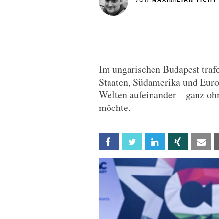
VON
MAXIMILIAN TICHY
Im ungarischen Budapest trafe
Staaten, Südamerika und Europ
Welten aufeinander – ganz ohne
möchte.
Facebook
Twitter
Linkedin
Xing
Em