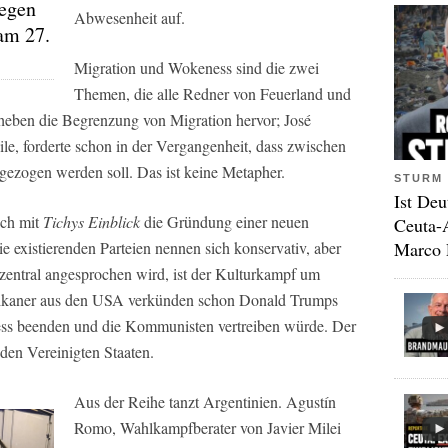
gegen
Abwesenheit auf.
am 27.
Migration und Wokeness sind die zwei
Themen, die alle Redner von Feuerland und
heben die Begrenzung von Migration hervor; José
le, forderte schon in der Vergangenheit, dass zwischen
ezogen werden soll. Das ist keine Metapher.
STURM 
Ist Deu
äch mit
Tichys Einblick
die Gründung einer neuen
Ceuta-
Marco 
e existierenden Parteien nennen sich konservativ, aber
r zentral angesprochen wird, ist der Kulturkampf um
likaner aus den USA verkünden schon Donald Trumps
ess beenden und die Kommunisten vertreiben würde. Der
den Vereinigten Staaten.
Aus der Reihe tanzt Argentinien. Agustín
Romo, Wahlkampfberater von Javier Milei