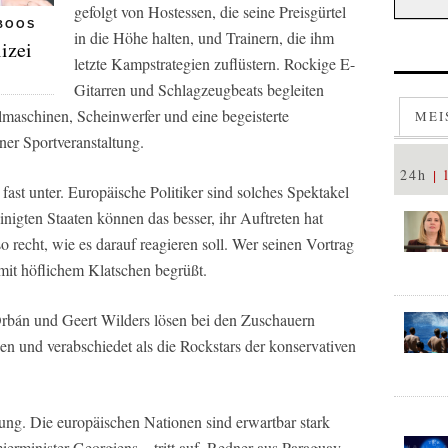
gefolgt von Hostessen, die seine Preisgürtel
 BOOS
in die Höhe halten, und Trainern, die ihm
izei
letzte Kampstrategien zuflüstern. Rockige E-
Gitarren und Schlagzeugbeats begleiten
maschinen, Scheinwerfer und eine begeisterte
MEI
ner Sportveranstaltung.
24h
ast unter. Europäische Politiker sind solches Spektakel
nigten Staaten können das besser, ihr Auftreten hat
 recht, wie es darauf reagieren soll. Wer seinen Vortrag
mit höflichem Klatschen begrüßt.
rbán und Geert Wilders lösen bei den Zuschauern
n und verabschiedet als die Rockstars der konservativen
ung. Die europäischen Nationen sind erwartbar stark
ierminister Georgiens – tritt auf, Redner aus Paraguay,