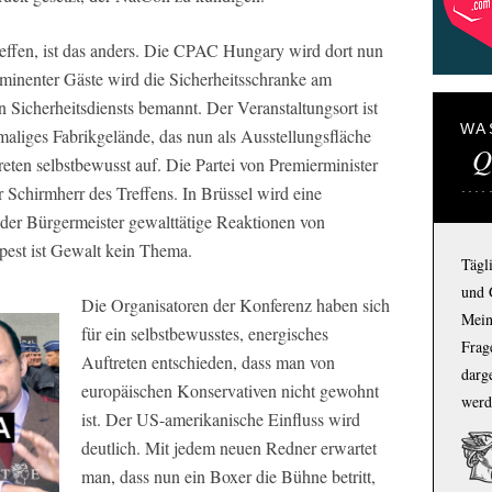
effen, ist das anders. Die CPAC Hungary wird dort nun
ominenter Gäste wird die Sicherheitsschranke am
n Sicherheitsdiensts bemannt. Der Veranstaltungsort ist
WA
maliges Fabrikgelände, das nun als Ausstellungsfläche
Q
reten selbstbewusst auf. Die Partei von Premierminister
r Schirmherr des Treffens. In Brüssel wird eine
 der Bürgermeister gewalttätige Reaktionen von
pest ist Gewalt kein Thema.
Tägl
und 
Die Organisatoren der Konferenz haben sich
Mein
für ein selbstbewusstes, energisches
Frage
Auftreten entschieden, dass man von
darg
europäischen Konservativen nicht gewohnt
werd
ist. Der US-amerikanische Einfluss wird
deutlich. Mit jedem neuen Redner erwartet
man, dass nun ein Boxer die Bühne betritt,