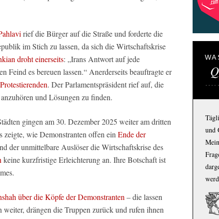
Pahlavi
rief die Bürger auf die Straße und forderte die
epublik im Stich zu lassen, da sich die Wirtschaftskrise
WA
kian droht einerseits
: „Irans Antwort auf jede
Q
en Feind es bereuen lassen.“ Anerderseits beauftragte er
Protestierenden
. Der Parlamentspräsident rief auf, die
g anzuhören und Lösungen zu finden.
Tägl
Städten gingen am 30. Dezember 2025 weiter am dritten
und 
s zeigte, wie Demonstranten offen ein
Ende der
Mein
nd der unmittelbare Auslöser die Wirtschaftskrise des
Frage
n
keine kurzfristige Erleichterung an. Ihre Botschaft ist
darg
imes.
werd
nshah über die Köpfe der Demonstranten
– die lassen
n weiter, drängen die Truppen zurück und rufen ihnen