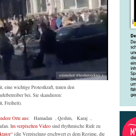
screenshot/ @koshercockney x
, eine wichtige Protestkraft, traten den
ktbetreiber bei. Sie skandieren:
, Freiheit).
andere Orte aus
: Hamadan , Qeshm, Karaj ,
fan. I
m verpixelten Video
sind rhythmische Rufe zu
ktator“
(die Verpixelung erschwert es dem Regime, die