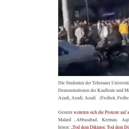
Die Studenten der Teheraner Universität
Demonstrationen der Kaufleute und Mar
Azadi, Azadi, Azadi (Freiheit, Freiheit
Gestern
weiteten sich die Proteste auf 
Malard , Abbasabad, Kerman, Aqta
hören:
„Tod dem Diktator, Tod dem Di