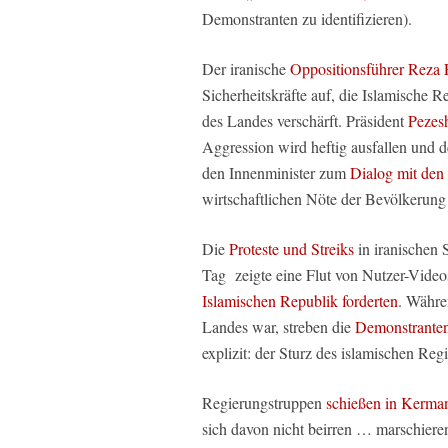
Demonstranten zu identifizieren).
Der iranische
Oppositionsführer Reza 
Sicherheitskräfte auf, die Islamische R
des Landes verschärft. Präsident
Pezesh
Aggression wird heftig ausfallen und d
den Innenminister zum
Dialog mit den 
wirtschaftlichen Nöte der Bevölkerun
Die
Proteste und Streiks
in iranischen 
Tag zeigte eine Flut von Nutzer-Video
Islamischen Republik forderten
. Währe
Landes war, streben die
Demonstrante
explizit: der Sturz des islamischen Reg
Regierungstruppen
schießen in Kerma
sich davon nicht beirren … marschiere