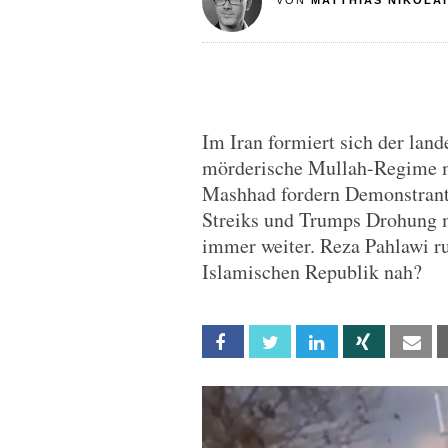
VON
MATTHIAS NIKOLAI
Im Iran formiert sich der lan
mörderische Mullah-Regime m
Mashhad fordern Demonstrante
Streiks und Trumps Drohung 
immer weiter. Reza Pahlawi ru
Islamischen Republik nah?
Facebook
Twitter
Linkedin
Xing
Em