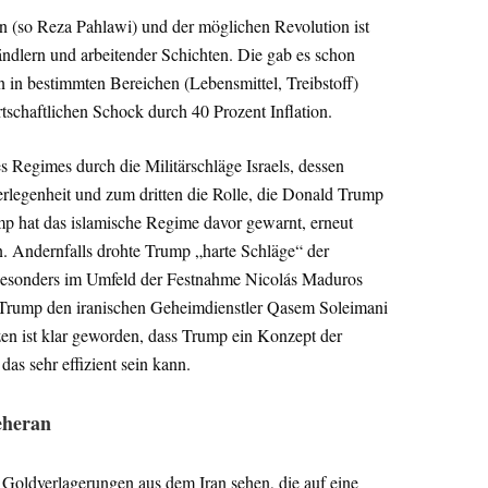
 (so Reza Pahlawi) und der möglichen Revolution ist
ändlern und arbeitender Schichten. Die gab es schon
n in bestimmten Bereichen (Lebensmittel, Treibstoff)
rtschaftlichen Schock durch 40 Prozent Inflation.
Regimes durch die Militärschläge Israels, dessen
legenheit und zum dritten die Rolle, die Donald Trump
ump hat das islamische Regime davor gewarnt, erneut
. Andernfalls drohte Trump „harte Schläge“ der
h besonders im Umfeld der Festnahme Nicolás Maduros
te Trump den iranischen Geheimdienstler Qasem Soleimani
en ist klar geworden, dass Trump ein Konzept der
das sehr effizient sein kann.
eheran
Goldverlagerungen aus dem Iran sehen, die auf eine