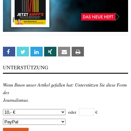
Facebook
Twitter
Linkedin
Xing
Email
Print
UNTERSTÜTZUNG
Wenn Ihnen unser Artikel gefallen hat: Unterstützen Sie diese Form
des
Journalismus.
oder
€