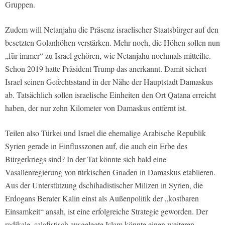
Gruppen.
Zudem will Netanjahu die Präsenz israelischer Staatsbürger auf den
besetzten Golanhöhen verstärken. Mehr noch, die Höhen sollen nun
„für immer“ zu Israel gehören, wie Netanjahu nochmals mitteilte.
Schon 2019 hatte Präsident Trump das anerkannt. Damit sichert
Israel seinen Gefechtsstand in der Nähe der Hauptstadt Damaskus
ab. Tatsächlich sollen israelische Einheiten den Ort Qatana erreicht
haben, der nur zehn Kilometer von Damaskus entfernt ist.
Teilen also Türkei und Israel die ehemalige Arabische Republik
Syrien gerade in Einflusszonen auf, die auch ein Erbe des
Bürgerkriegs sind? In der Tat könnte sich bald eine
Vasallenregierung von türkischen Gnaden in Damaskus etablieren.
Aus der Unterstützung dschihadistischer Milizen in Syrien, die
Erdogans Berater Kalin einst als Außenpolitik der „kostbaren
Einsamkeit“ ansah, ist eine erfolgreiche Strategie geworden. Der
radikale, salafistisch ausgelegte Islam könnte einen weiteren