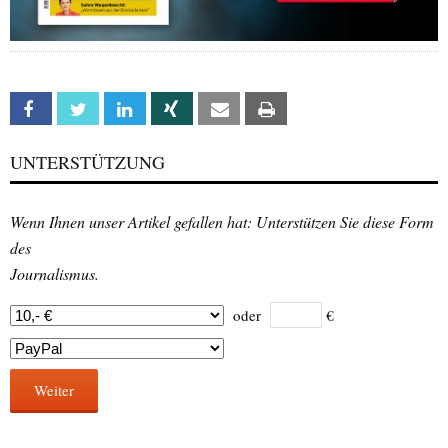
Facebook
Twitter
Linkedin
Xing
Email
Print
UNTERSTÜTZUNG
Wenn Ihnen unser Artikel gefallen hat: Unterstützen Sie diese Form
des
Journalismus.
oder
€
Weiter