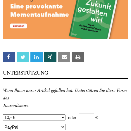
Facebook
Twitter
Linkedin
Xing
Email
Print
UNTERSTÜTZUNG
Wenn Ihnen unser Artikel gefallen hat: Unterstützen Sie diese Form
des
Journalismus.
oder
€