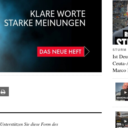
STURM 
Ist Deu
Ceuta-
Marco 
ail
Print
 Unterstützen Sie diese Form des