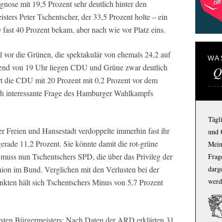
nose mit 19,5 Prozent sehr deutlich hinter den
ters Peter Tschentscher, der 33,5 Prozent holte – ein
 fast 40 Prozent bekam, aber nach wie vor Platz eins.
 vor die Grünen, die spektakulär von ehemals 24,2 auf
WA
rend von 19 Uhr liegen CDU und Grüne zwar deutlich
Q
hrt die CDU mit 20 Prozent mit 0,2 Prozent vor dem
ich interessante Frage des Hamburger Wahlkampfs
Tägl
r Freien und Hansestadt verdoppelte immerhin fast ihr
und 
erade 11,2 Prozent. Sie könnte damit die rot-grüne
Mein
 muss nun Tschentschers SPD, die über das Privileg der
Frage
nion im Bund. Verglichen mit den Verlusten bei der
darg
werd
kten hält sich Tschentschers Minus von 5,7 Prozent
Ersten Bürgermeisters: Nach Daten der ARD erklärten 31