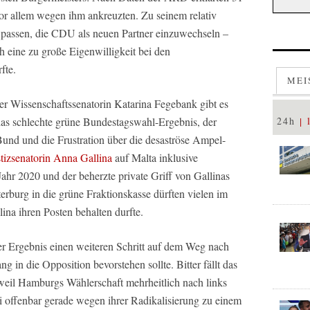
vor allem wegen ihm ankreuzten. Zu seinem relativ
 passen, die CDU als neuen Partner einzuwechseln –
h eine zu große Eigenwilligkeit bei den
fte.
MEI
er Wissenschaftssenatorin Katarina Fegebank gibt es
das schlechte grüne Bundestagswahl-Ergebnis, der
24h
Bund und die Frustration über die desaströse Ampel-
stizsenatorin Anna Gallina
auf Malta inklusive
hr 2020 und der beherzte private Griff von Gallinas
rburg in die grüne Fraktionskasse dürften vielen im
ina ihren Posten behalten durfte.
r Ergebnis einen weiteren Schritt auf dem Weg nach
 in die Opposition bevorstehen sollte. Bitter fällt das
, weil Hamburgs Wählerschaft mehrheitlich nach links
ei offenbar gerade wegen ihrer Radikalisierung zu einem