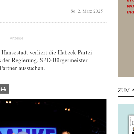
So, 2. März 2025
 Hansestadt verliert die Habeck-Partei
aus der Regierung. SPD-Bürgermeister
 Partner aussuchen.
ail
Print
ZUM A