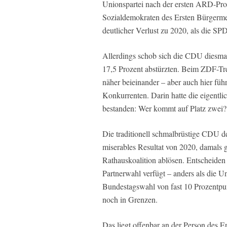
Unionspartei nach der ersten ARD-Prog
Sozialdemokraten des Ersten Bürgermeis
deutlicher Verlust zu 2020, als die SPD
Allerdings schob sich die CDU diesmal
17,5 Prozent abstürzten. Beim ZDF-T
näher beieinander – aber auch hier fü
Konkurrenten. Darin hatte die eigentl
bestanden: Wer kommt auf Platz zwei?
Die traditionell schmalbrüstige CDU de
miserables Resultat von 2020, damals g
Rathauskoalition ablösen. Entscheiden
Partnerwahl verfügt – anders als die U
Bundestagswahl von fast 10 Prozentpun
noch in Grenzen.
Das liegt offenbar an der Person des 