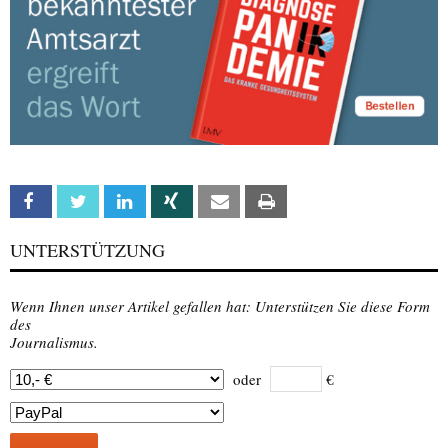
Facebook
Twitter
Linkedin
Xing
Email
Print
UNTERSTÜTZUNG
Wenn Ihnen unser Artikel gefallen hat: Unterstützen Sie diese Form
des
Journalismus.
oder
€