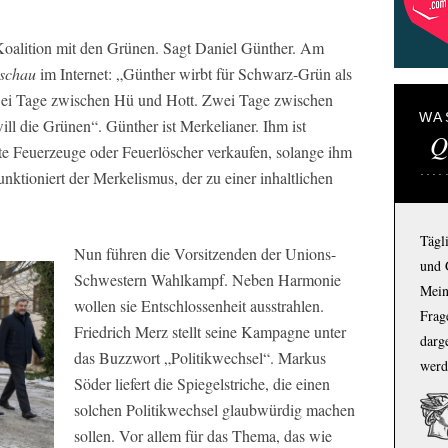
Koalition mit den Grünen. Sagt Daniel Günther. Am
schau
im Internet: „Günther wirbt für Schwarz-Grün als
ei Tage zwischen Hü und Hott. Zwei Tage zwischen
WA
ll die Grünen“. Günther ist Merkelianer. Ihm ist
Q
nnte Feuerzeuge oder Feuerlöscher verkaufen, solange ihm
nktioniert der Merkelismus, der zu einer inhaltlichen
Tägl
Nun führen die Vorsitzenden der Unions-
und 
Schwestern Wahlkampf. Neben Harmonie
Mein
wollen sie Entschlossenheit ausstrahlen.
Frage
Friedrich Merz stellt seine Kampagne unter
darg
das Buzzwort „Politikwechsel“. Markus
werd
Söder liefert die Spiegelstriche, die einen
solchen Politikwechsel glaubwürdig machen
sollen. Vor allem für das Thema, das wie