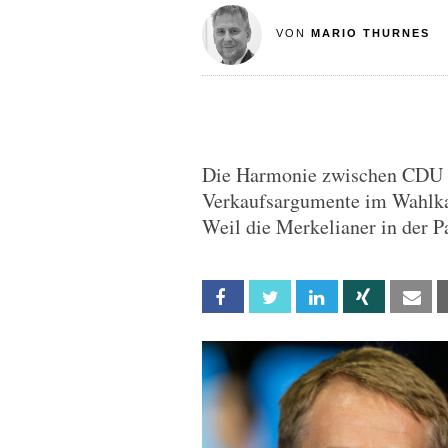
VON
MARIO THURNES
Die Harmonie zwischen CDU u
Verkaufsargumente im Wahlka
Weil die Merkelianer in der 
Facebook
Twitter
Linkedin
Xing
Em