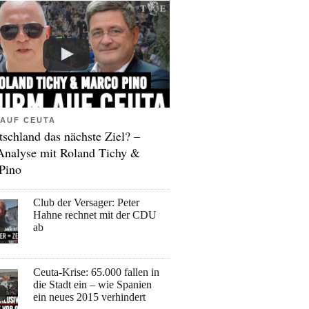
AUF CEUTA
tschland das nächste Ziel? –
Analyse mit Roland Tichy &
Pino
Club der Versager: Peter
Hahne rechnet mit der CDU
ab
Ceuta-Krise: 65.000 fallen in
die Stadt ein – wie Spanien
ein neues 2015 verhindert