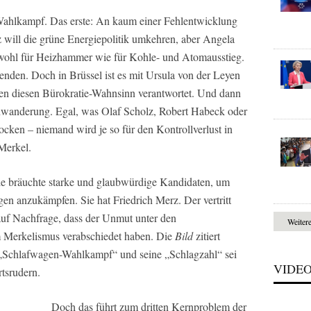
Wahlkampf. Das erste: An kaum einer Fehlentwicklung
z will die grüne Energiepolitik umkehren, aber Angela
owohl für Heizhammer wie für Kohle- und Atomausstieg.
nden. Doch in Brüssel ist es mit Ursula von der Leyen
ben diesen Bürokratie-Wahnsinn verantwortet. Und dann
inwanderung. Egal, was Olaf Scholz, Robert Habeck oder
cken – niemand wird je so für den Kontrollverlust in
Merkel.
e bräuchte starke und glaubwürdige Kandidaten, um
en anzukämpfen. Sie hat Friedrich Merz. Der vertritt
 auf Nachfrage, dass der Unmut unter den
Weiter
m Merkelismus verabschiedet haben. Die
Bild
zitiert
 „Schlafwagen-Wahlkampf“ und seine „Schlagzahl“ sei
VIDE
tsrudern.
Doch das führt zum dritten Kernproblem der