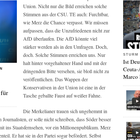
Union. Nicht nur die
Bild
erreichen solche
Stimmen aus der CSU.
TE
auch: Furchtbar,
wie Merz die Chance verpasst. Wir müssen
aufpassen, dass die Unzufriedenen nicht zur
AfD überlaufen. Die AfD könnte viel
stärker werden als in den Umfragen. Doch,
doch. Solche Stimmen erreichen uns. Nur
STURM 
Ist Deu
halt hinter vorgehaltener Hand und mit der
Ceuta-
RN
dringenden Bitte versehen, sie bloß nicht zu
Marco 
veröffentlichen. Das Wappen der
Konservativen in der Union ist eine in der
 für
Tasche geballte Faust auf weißer Fahne.
Die Merkelianer trauen sich ungehemmt in
n Journalisten, er solle nicht schreiben, dass Söder besser
it ins Staatsfernsehen, vor ein Millionenpublikum. Merz
teil. Er hat sie in der Partei sogar befördert. Selbst