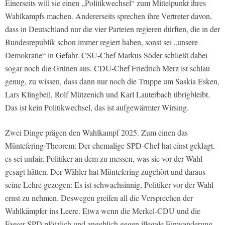
Einerseits will sie einen „Politikwechsel“ zum Mittelpunkt ihres
Wahlkampfs machen. Andererseits sprechen ihre Vertreter davon,
dass in Deutschland nur die vier Parteien regieren dürften, die in der
Bundesrepublik schon immer regiert haben, sonst sei „unsere
Demokratie“ in Gefahr. CSU-Chef Markus Söder schließt dabei
sogar noch die Grünen aus. CDU-Chef Friedrich Merz ist schlau
genug, zu wissen, dass dann nur noch die Truppe um Saskia Esken,
Lars Klingbeil, Rolf Mützenich und Karl Lauterbach übrigbleibt.
Das ist kein Politikwechsel, das ist aufgewärmter Wirsing.
Zwei Dinge prägen den Wahlkampf 2025. Zum einen das
Müntefering-Theorem: Der ehemalige SPD-Chef hat einst geklagt,
es sei unfair, Politiker an dem zu messen, was sie vor der Wahl
gesagt hätten. Der Wähler hat Müntefering zugehört und daraus
seine Lehre gezogen: Es ist schwachsinnig, Politiker vor der Wahl
ernst zu nehmen. Deswegen greifen all die Versprechen der
Wahlkämpfer ins Leere. Etwa wenn die Merkel-CDU und die
Faeser-SPD plötzlich und angeblich gegen illegale Einwanderung