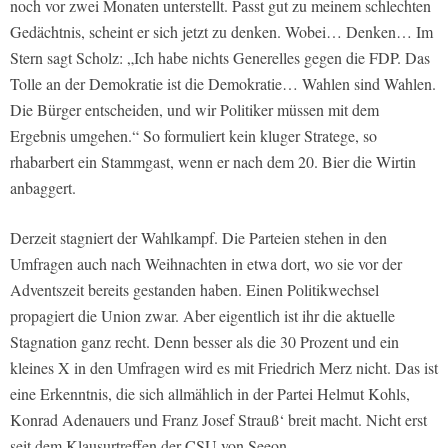
noch vor zwei Monaten unterstellt. Passt gut zu meinem schlechten
Gedächtnis, scheint er sich jetzt zu denken. Wobei… Denken… Im
Stern sagt Scholz: „Ich habe nichts Generelles gegen die FDP. Das
Tolle an der Demokratie ist die Demokratie… Wahlen sind Wahlen.
Die Bürger entscheiden, und wir Politiker müssen mit dem
Ergebnis umgehen.“ So formuliert kein kluger Stratege, so
rhabarbert ein Stammgast, wenn er nach dem 20. Bier die Wirtin
anbaggert.
Derzeit stagniert der Wahlkampf. Die Parteien stehen in den
Umfragen auch nach Weihnachten in etwa dort, wo sie vor der
Adventszeit bereits gestanden haben. Einen Politikwechsel
propagiert die Union zwar. Aber eigentlich ist ihr die aktuelle
Stagnation ganz recht. Denn besser als die 30 Prozent und ein
kleines X in den Umfragen wird es mit Friedrich Merz nicht. Das ist
eine Erkenntnis, die sich allmählich in der Partei Helmut Kohls,
Konrad Adenauers und Franz Josef Strauß‘ breit macht. Nicht erst
seit dem Klausurtreffen der CSU von Seeon.