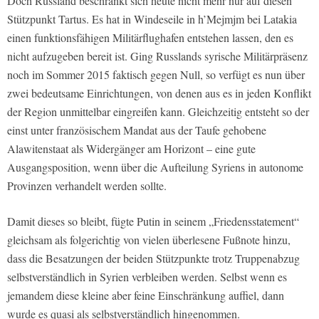
Doch Russland beschränkt sich heute nicht mehr nur auf diesen
Stützpunkt Tartus. Es hat in Windeseile in h’Mejmjm bei Latakia
einen funktionsfähigen Militärflughafen entstehen lassen, den es
nicht aufzugeben bereit ist. Ging Russlands syrische Militärpräsenz
noch im Sommer 2015 faktisch gegen Null, so verfügt es nun über
zwei bedeutsame Einrichtungen, von denen aus es in jeden Konflikt
der Region unmittelbar eingreifen kann. Gleichzeitig entsteht so der
einst unter französischem Mandat aus der Taufe gehobene
Alawitenstaat als Widergänger am Horizont – eine gute
Ausgangsposition, wenn über die Aufteilung Syriens in autonome
Provinzen verhandelt werden sollte.
Damit dieses so bleibt, fügte Putin in seinem „Friedensstatement“
gleichsam als folgerichtig von vielen überlesene Fußnote hinzu,
dass die Besatzungen der beiden Stützpunkte trotz Truppenabzug
selbstverständlich in Syrien verbleiben werden. Selbst wenn es
jemandem diese kleine aber feine Einschränkung auffiel, dann
wurde es quasi als selbstverständlich hingenommen.