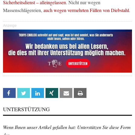
Sicherheitsdienst – alleingelassen
. Nicht nur wegen
Massenschlägereien,
auch wegen vermehrten Fällen von Diebstahl
.
Anzeige
Facebook
Twitter
Linkedin
Xing
Email
Print
UNTERSTÜTZUNG
Wenn Ihnen unser Artikel gefallen hat: Unterstützen Sie diese Form
des