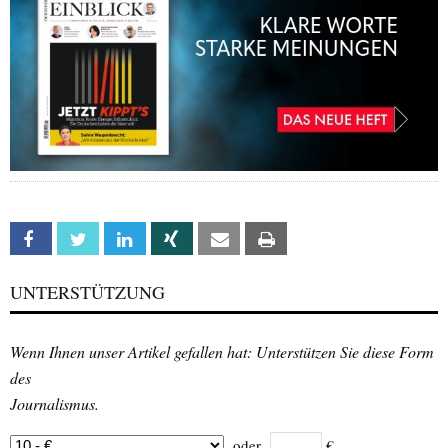
Facebook
Twitter
Linkedin
Xing
Email
Print
UNTERSTÜTZUNG
Wenn Ihnen unser Artikel gefallen hat: Unterstützen Sie diese Form
des
Journalismus.
oder
€