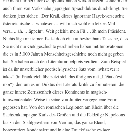
Sie nicht nur bei ihrer Geldpolitik haben wirken lassen, sondern der
auch Ihren von Volksnähe geprägten Sprachduktus durchdringt. Sie
denken jetzt sicher: „Der Krall, dieses ignorante Hayek-verseuchte
österreichische… whatever … will mich wohl ein letztes Mal
vera…, äh, …äppeln“. Weit gefehlt, mein Fü…, äh mein Präsident.
Nichts läge mir ferner. Es ist doch eine unbestreitbare Tatsache, dass
Sie nicht nur Geldgeschichte geschrieben haben mit Innovationen,
die es in 5.000 Jahren Menschheitsgeschichte noch nicht gegeben
hat. Sie haben auch den Literaturnobelpreis verdient. Zum Beispiel
ist da ihr unsterblicher poetisch-lyrischer Satz vom „whatever it
takes“ (in Frankreich übersetzt sich das übrigens mit „L’état c’est
moi“), der, um es im Duktus der Literaturkritik zu formulieren, die
ganze innere Zerrissenheit dieses Kontinents in magisch-
transzendentaler Weise in seine von Jupiter vorgegebene Form
gegossen hat. Von den römischen Legionen am Rhein über die
Sachsenkampagne Karls des Großen und die Feldzüge Napoleons
bis zu den Stahlgewittern von Verdun, das ganze Elend,
konzentriert, kondensiert und in eine Druckflasche ewiger