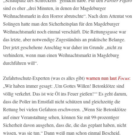
„Schauplatz des Schreckens“ gemacht habe. Für den
Pariser Figaro
sind es eher „drei Minuten, in denen der Magdeburger
Weihnachtsmarkt in den Horror abrutschte“. Nach dem Attentat von
Solingen hatte man den Sicherheitsplan für den Magdeburger
Weihnachtsmarkt noch einmal verschärft. Die Rettungsgasse war
das letzte, aber notwendige Zugeständnis an praktische Belange.
Der jetzt geschehene Anschlag war daher im Grunde „nicht zu
verhindern, wenn man einen Weihnachtsmarkt in Magdeburg
durchführen will“.
Zufahrtsschutz-Experten (was es alles gibt)
warnen nun laut
Focus
:
„Wir haben immer gesagt: ‚Um Gottes Willen! Betonklötze sind
völlig verkehrt. Das ist wie Öl ins Feuer gießen!‘“ Es geht darum,
dass die Poller im Ernstfall nicht schützen und gleichzeitig die
Rettung bei vielen Gefahren erschweren. „Wenn Sie Betonklötze
auf einer Veranstaltung sehen, können Sie mit 99-prozentiger
Sicherheit davon ausgehen, dass die, die das geplant haben, nicht
wissen, was sie tun.“ Dann weiß man schon einmal Bescheid.