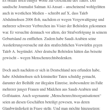
Es bedarf noch einiger Worte zur Geschichte des Täters. Der
saudische Journalist Salman Al-Ansari – anscheinend wohlgelitten
auch in westlichen Medien – schreibt auf X, dass Taleb
Abdulmohsen 2006 floh, nachdem er wegen Vergewaltigung und
mehrerer schwerer Verbrechen ins Visier der Behörden gekommen
war. Er versuchte demnach vor allem, der Strafverfolgung in seinem
Geburtsland zu entfliehen. Zudem habe Saudi-Arabien seine
Auslieferungsversuche mit den strafrechtlichen Vorwürfen gegen
Taleb A. begründet. Aber deutsche Behörden hätten das beiseite
gewischt – wegen Menschenrechtsbedenken.
Doch auch nachdem er sich in Deutschland neu erfunden habe,
habe Abdulmohsen sich krimineller Taten schuldig gemacht,
darunter der Beihilfe zur illegalen Einreise, insbesondere im Falle
mehrerer junger Frauen und Mädchen aus Saudi-Arabien und
Golfstaaten. Auch sogenannte „Menschenrechtsorganisationen“
seien an diesen Geschäften beteiligt gewesen, was deren
Glaubwürdigkeit in Frage stelle. Und man möchte hinzusetzen: