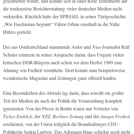
geschrieben wurde, und konnte sich in einer Rede Seitenhiebe auf
die tendenziöse Berichterstattung vieler deutscher Medien nicht
verkneifen. Kürzlich hatte der SPIEGEL in seiner Titelgeschichte
„Wie Faschismus beginnt“ Viktor Orbán ernsthaft in die Nähe
Hitlers gerückt.
Der aus Ostdeutschland stammende Autor und
Nius
-Journalist Ralf
Schuler erinnerte in seiner Ansprache daran, dass Ungarn vielen
kritischen DDR-Bürgern auch schon vor dem Herbst 1989 eine
Ahnung von Freiheit vermittelte. Dort konnte man beispielsweise
westdeutsche Magazine und Zeitungen ganz offiziell kaufen.
Eine Besonderheit des Abends lag darin, dass sowohl ein großer
Teil der Medien als auch der Politik die Veranstaltung komplett
ignorierten: Von der Presse in Berlin waren nur Vertreter von
Tichys Einblick
, der
NZZ, Berliner Zeitung
und der
Jungen Freiheit
erschienen, von der Union lediglich die Brandenburger CDU-
Politikerin Saskia Ludwig. Das Adenauer-Haus schickte noch nicht