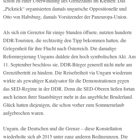
schon zu einer Überwindung des Grenzzauns im Kleinen: Das
„Picknick“ organisierten damals ungarische Oppositionelle und
Otto von Habsburg, damals Vorsitzender der Paneuropa-Union.
Als sich ein Grenztor für einige Stunden öffnete, nutzten hunderte
DDR-Touristen, die rechtzeitig den Tipp bekommen hatten, die
Gelegenheit für ihre Flucht nach Österreich. Die damalige
Reformregierung Ungarns duldete den hoch symbolischen Akt. Am
11. September beschloss sie, DDR-Bürger generell nicht mehr am
Grenzübertritt zu hindern. Die Reisefreiheit via Ungarn wiederum
wirkte als gewaltiger Katalysator für die Demonstrationen gegen
das SED-Regime in der DDR. Denn die SED-Oberen ließen fortan
auch keinen ihrer Staatsbürger mehr in das angebliche Bruderland.
Glück hatten diejenigen, die schon vorher zum Sommerurlaub
aufgebrochen waren.
Ungarn, die Deutschen und die Grenze – diese Konstellation
wiederholte sich ab 2015 unter ganz anderen Bedingungen. Die