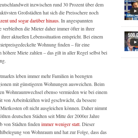
deutschlandweit inzwischen rund 30 Prozent über dem
raktivsten Großstädten hat sich die Preisschere noch
zent und sogar darüber hinaus
. In angespannten
erbleiben die Mieter daher immer öfter in ihrer
hrer aktuellen Lebenssituation entspricht. Bei einem
mietpreisgedeckelte Wohnung finden – für eine
höhere Miete zahlen – das gilt in aller Regel selbst bei
ng.
etmarkts leben immer mehr Familien in beengten
gionen mit günstigeren Wohnungen ausweichen. Beim
den Wohnraumwechsel ebenso vermieden wie bei einem
ät von Arbeitskräften wird geschwächt, da bessere
 Mietkosten oft nicht ausgleichen können. Daher nimmt
rößten deutschen Städten seit Mitte der 2000er Jahre
lb von Städten finden
immer weniger statt
. Dieser
Fehlbelegung von Wohnraum und hat zur Folge, dass das