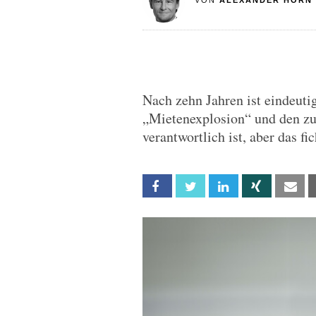
VON
ALEXANDER HORN
Nach zehn Jahren ist eindeuti
„Mietenexplosion“ und den 
verantwortlich ist, aber das f
Facebook
Twitter
Linkedin
Xing
Em