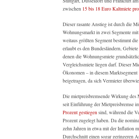
Stuttgart, Düsseldorf und Frankfurt a
zwischen
15 bis 18 Euro Kaltmiete pr
Dieser rasante Anstieg ist durch die Mi
Wohnungsmarkt in zwei Segmente mit 
weitaus größten Segment bestimmt die
erlaubt es den Bundesländern, Gebiet
denen die Wohnungsmiete grundsätzlich
Vergleichsmiete liegen darf. Dieser Mi
Ökonomen – in diesem Marktsegment t
beigetragen, da sich Vermieter überwi
Die mietpreisbremsende Wirkung des Mi
seit Einführung der Mietpreisbremse 
Prozent gestiegen
sind, während die Ve
Prozent zugelegt haben. Da die nomin
zehn Jahren in etwa mit der Inflation
Durchschnitt einen sogar geringeren A