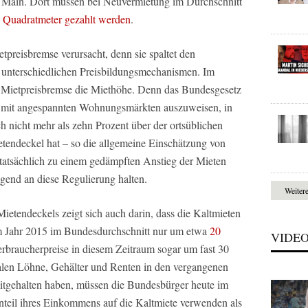
m Main. Dort müssen bei Neuvermietung im Durchschnitt
o Quadratmeter gezahlt werden
.
etpreisbremse verursacht, denn sie spaltet den
unterschiedlichen Preisbildungsmechanismen. Im
 Mietpreisbremse die Miethöhe. Denn das Bundesgesetz
e mit angespannten Wohnungsmärkten auszuweisen, in
 nicht mehr als zehn Prozent über der ortsüblichen
etendeckel hat – so die allgemeine Einschätzung von
atsächlich zu einem gedämpften Anstieg der Mieten
egend an diese Regulierung halten.
Weiter
etendeckels zeigt sich auch darin, dass die Kaltmieten
im Jahr 2015 im Bundesdurchschnitt nur um etwa
20
VIDE
rbraucherpreise in diesem Zeitraum sogar um fast 30
alen Löhne, Gehälter und Renten in den vergangenen
 mitgehalten haben, müssen die Bundesbürger heute im
nteil ihres Einkommens auf die Kaltmiete verwenden als