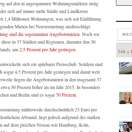
Hubig auf den in angespannten Wohnungsmärkten stetig
r sich auf immer mehr Städte und Landkreise
it 1,4 Millionen Wohnungen, was sich seit Einführung
eigenden Mieten bei Neuvermietung niederschlägt.
tung sind die sogenannten Angebotsmieten
. Noch vor
MEI
diese in 37 Städten und Regionen, darunter den 30
hlands, um
2,5 Prozent pro Jahr gestiegen
.
24h
ntwickelte sich ein spürbarer Preisschub. Seitdem sind
h sogar 4,5 Prozent pro Jahr gestiegen und damit weit
tlerweile liegen die Angebotsmieten in den insgesamt 37
etwa 50 Prozent höher als im Jahr 2015. In besonders
chen und Berlin sind es sogar
70 Prozent
.
rmietung mittlerweile durchschnittlich 23 Euro pro
 deutlichem Abstand, liegt jedoch aufgrund des starken
nun auf dem gleichen Niveau wie Hamburg, Köln,