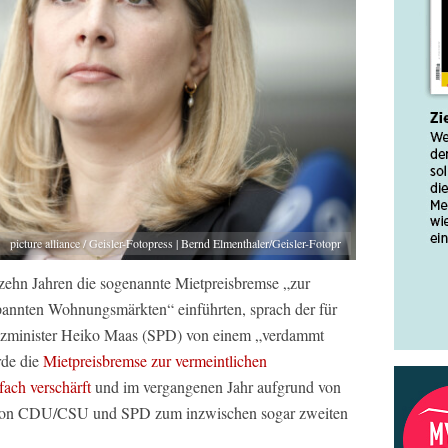
picture alliance / Geisler-Fotopress | Bernd Elmenthaler/Geisler-Fotopr
hn Jahren die sogenannte Mietpreisbremse „zur
annten Wohnungsmärkten“ einführten, sprach der für
tizminister Heiko Maas (SPD) von einem „verdammt
rde die
Mietpreisbremse zur vermeintlichen
ach verschärft
und im vergangenen Jahr aufgrund von
g von CDU/CSU und SPD zum inzwischen sogar zweiten