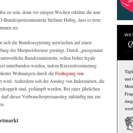
fen zu sein, denn vor einigen Wochen erklärte die nun
-Bundesjustizministerin Stefanie Hubig, dass es trotz
mmen sei.
WA
Q
t sich die Bundesregierung inzwischen auf einen
rfung der Mietpreisbremse geeinigt. Durch „passgenaue
ntwortliche Bundesministerin, sollen bisher legale
ker unterbunden werden, indem Kurzzeitvermietung
Tägl
blierter Wohnungen durch die
Festlegung von
und 
rt wird. Außerdem soll der Anstieg von Indexmieten, die
Mein
gekoppelt sind, gedämpft werden. Bei einer jährlichen
Frage
t darf dieser Verbraucherpreisanstieg zukünftig nur zur
darg
en.
werd
ietmarkt