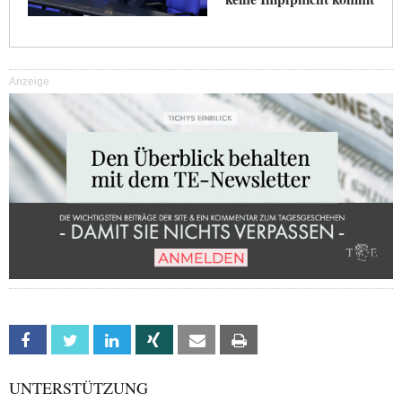
Anzeige
Facebook
Twitter
Linkedin
Xing
Email
Print
UNTERSTÜTZUNG