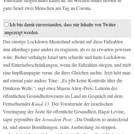
Todesfälle steigen indes kaum an, im Wochen-Mittel sterben in
ganz Israel zwei Menschen am Tag an Corona.
Ich bin damit einverstanden, dass mir Inhalte von Twitter
angezeigt werden.
Das einstige Lockdown-Musterland scheint auf diese Fallzahlen
nun allerdings ganz anders zu reagieren, als es zu erwarten gewesen
wäre. Bisher verhängte Israel stets schnelle und harte Lockdowns
und Einreisebeschränkungen, wenn die Fallzahlen stiegen, und trieb
eine Impfkampagne voran, die ihres Gleichen suchte. Jetzt hört man
auf einmal ganz andere Töne: „Es gibt keine Kontrolle über die
Omikron Welle.“, sagt etwa Sharon Alroy-Preis, Leiterin des
öffentlichen Gesundheitswesens im Land im Gespräch mit dem
Fernsehsender
Kanal 13
. Der Vorsitzende der israelischen
Vereinigung der Ärzte für öffentliche Gesundheit, Hagai Levine,
sagte gegenüber der
Jerusalem Post: „
Da Omikron so ansteckend
ist, sind unsere Bemühungen, seine Ausbreitung zu stoppen,