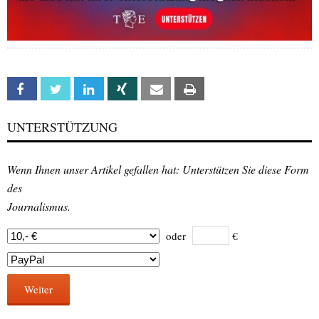
Facebook
Twitter
Linkedin
Xing
Email
Print
UNTERSTÜTZUNG
Wenn Ihnen unser Artikel gefallen hat: Unterstützen Sie diese Form
des
Journalismus.
oder
€
Weiter